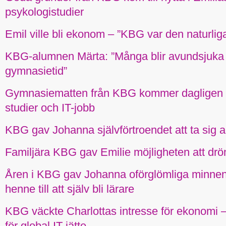
psykologistudier
Emil ville bli ekonom – ”KBG var den naturlig
KBG-alumnen Märta: ”Många blir avundsjuka
gymnasietid”
Gymnasiematten från KBG kommer dagligen til
studier och IT-jobb
KBG gav Johanna självförtroendet att ta sig 
Familjära KBG gav Emilie möjligheten att drö
Åren i KBG gav Johanna oförglömliga minnen
henne till att själv bli lärare
KBG väckte Charlottas intresse för ekonomi –
för global IT-jätte