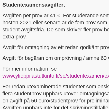
Studentexamensavgifter:
Avgiften per prov är 41 €. För studerande som 
hösten 2021 eller senare är de fem prov som b
student avgiftsfria. De som skriver fler prov b
extra prov.
Avgift för omtagning av ett redan godkänt pro
Avgift för begäran om omprövning / ämne 60 
För mer information, se
www.ylioppilastutkinto.fi/se/studentexamen/e
För redan utexaminerade studenter som önskar
flera studentprov uppbärs utöver omtagnings
en avgift på 50 euro/studentprov för preliminär
Avgiften uppbärs inte för det skrivningstillfälle