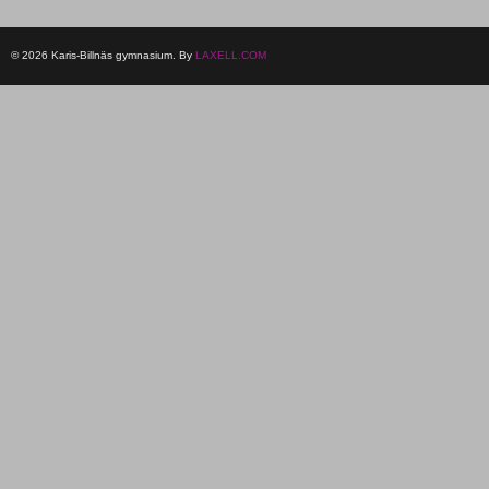
© 2026 Karis-Billnäs gymnasium. By
LAXELL.COM