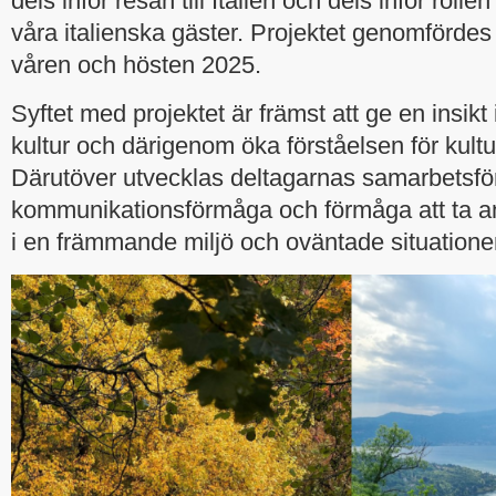
dels inför resan till Italien och dels inför rolle
våra italienska gäster. Projektet genomförde
våren och hösten 2025.
Syftet med projektet är främst att ge en insik
kultur och därigenom öka förståelsen för kultu
Därutöver utvecklas deltagarnas samarbetsf
kommunikationsförmåga och förmåga att ta a
i en främmande miljö och oväntade situatione