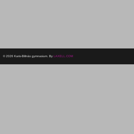
© 2026 Karis-Billnäs gymnasium. By
LAXELL.COM