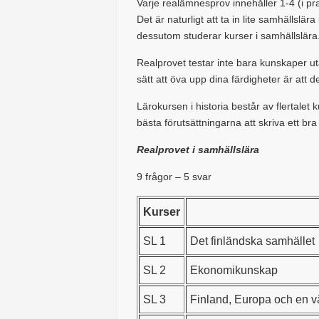
Varje realämnesprov innehåller 1-4 (i p
Det är naturligt att ta in lite samhällslära
dessutom studerar kurser i samhällslära
Realprovet testar inte bara kunskaper ut
sätt att öva upp dina färdigheter är att de
Lärokursen i historia består av flertalet 
bästa förutsättningarna att skriva ett bra
Realprovet i samhällslära
9 frågor – 5 svar
Kurser
SL 1
Det finländska samhället
SL 2
Ekonomikunskap
SL 3
Finland, Europa och en vä