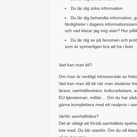
Du lär dig söka information
Du lär dig behandla information, gö
färdigheter i dagens informationssamhä
och vad klarar jag mig utan? Hur pålit
Du lär dig se på fenomen och prob
som är synnerligen bra att ha i livet.
Vad kan man bli?
Om man är verkligt intresserade av histor
Vad kan man då bli när man studerar hist
lärare, samhällsvetare, kulturarbetare, a
EU-tjänsteman, militär… Om du har sådan
gärna komplettera med ett realprov i sam
Varför samhällslära?
Det är viktigt att förstå samhällets sp
inte med. Du blir utanför. Om du vill kla