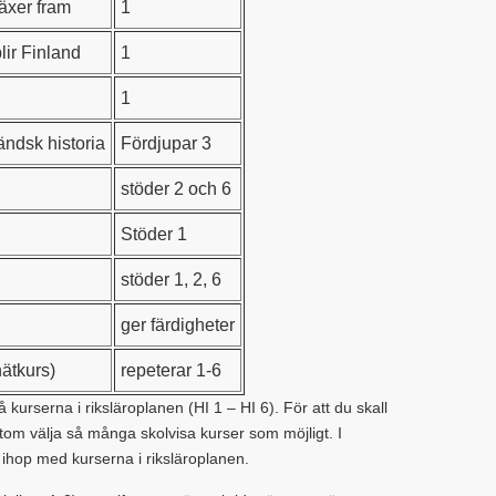
äxer fram
1
lir Finland
1
1
ändsk historia
Fördjupar 3
stöder 2 och 6
Stöder 1
stöder 1, 2, 6
ger färdigheter
nätkurs)
repeterar 1-6
å kurserna i riksläroplanen (HI 1 – HI 6). För att du skall
sutom välja så många skolvisa kurser som möjligt. I
 ihop med kurserna i riksläroplanen.