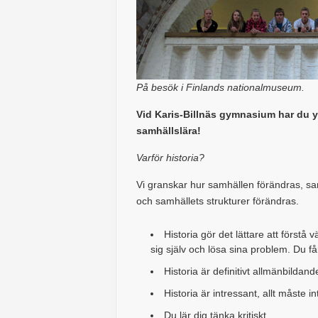
På besök i Finlands nationalmuseum.
Vid Karis-Billnäs gymnasium har du yp
samhällslära!
Varför historia?
Vi granskar hur samhällen förändras, sam
och samhällets strukturer förändras.
Historia gör det lättare att förstå
sig själv och lösa sina problem. Du får
Historia är definitivt allmänbildand
Historia är intressant, allt måste in
Du lär dig tänka kritiskt