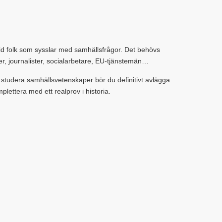
id folk som sysslar med samhällsfrågor. Det behövs
er, journalister, socialarbetare, EU-tjänstemän…
 studera samhällsvetenskaper bör du definitivt avlägga
plettera med ett realprov i historia.