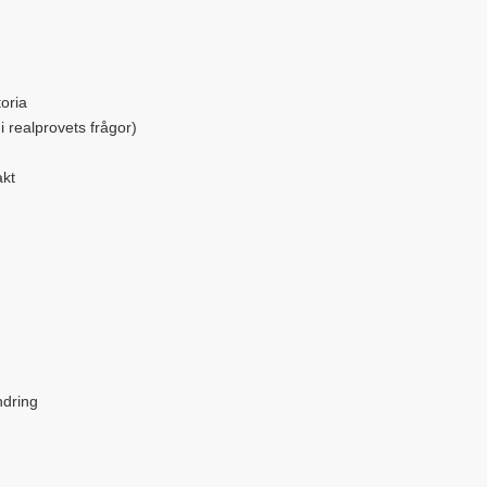
oria
i realprovets frågor)
akt
ndring