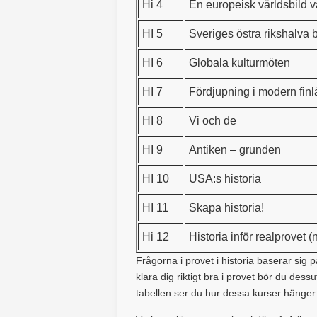
Hi 4
En europeisk världsbild v
HI 5
Sveriges östra rikshalva b
HI 6
Globala kulturmöten
HI 7
Fördjupning i modern finl
HI 8
Vi och de
HI 9
Antiken – grunden
HI 10
USA:s historia
HI 11
Skapa historia!
Hi 12
Historia inför realprovet (
Frågorna i provet i historia baserar sig p
klara dig riktigt bra i provet bör du des
tabellen ser du hur dessa kurser hänger