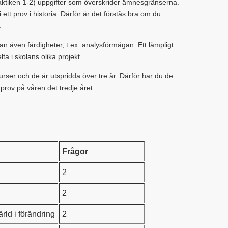
raktiken 1-2) uppgifter som överskrider ämnesgränserna.
 i ett prov i historia. Därför är det förstås bra om du
.
an även färdigheter, t.ex. analysförmågan. Ett lämpligt
lta i skolans olika projekt.
kurser och de är utspridda över tre år. Därför har du de
 prov på våren det tredje året.
Frågor
2
2
rld i förändring
2