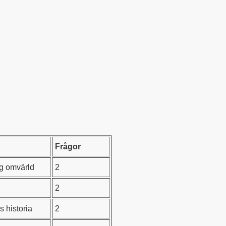
Frågor
ig omvärld
2
2
s historia
2