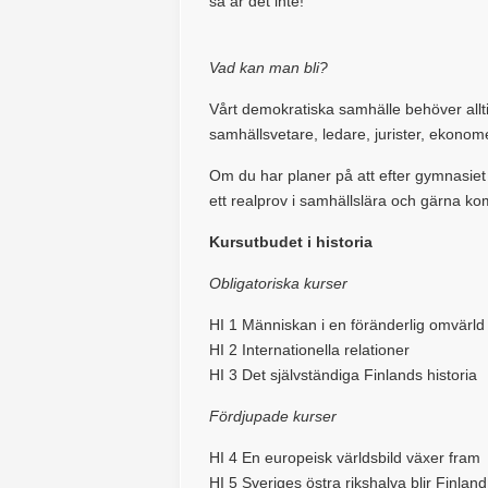
så är det inte!
Vad kan man bli?
Vårt demokratiska samhälle behöver allt
samhällsvetare, ledare, jurister, ekonom
Om du har planer på att efter gymnasiet
ett realprov i samhällslära och gärna kom
Kursutbudet i historia
Obligatoriska kurser
HI 1 Människan i en föränderlig omvärld
HI 2 Internationella relationer
HI 3 Det självständiga Finlands historia
Fördjupade kurser
HI 4 En europeisk världsbild växer fram
HI 5 Sveriges östra rikshalva blir Finland