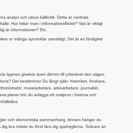
ra analys och utöva källkritik. Detta är centrala
lle. Hur hittar man i informationsflödet? Vad är viktigt
lig är informationen? Etc.
lem ur många synvinklar samtidigt. Det är en färdighet
ia öppnas givetvis även dörren till yrkeslivet den vägen.
oria? Det bestämmer Du långt själv: historiker, forskare,
dministratör, museiarbetare, arkivarbetare, journalist,
a planer bör du avlägga ett realprov i historia och
hällslära.
elregler och ekonomiska sammanhang. Annars hänger du
ra dig bra måste du först lära dig spelreglerna. Svårare än