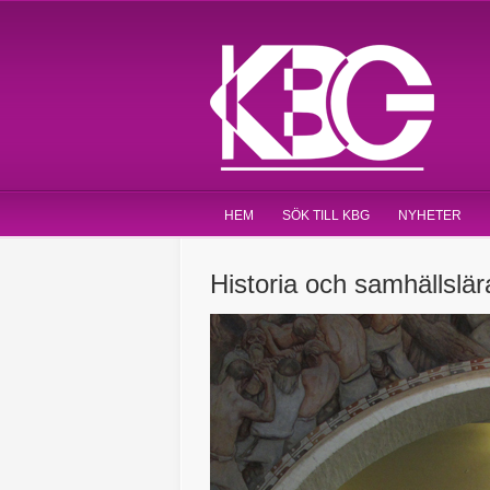
HEM
SÖK TILL KBG
NYHETER
Historia och samhällslär