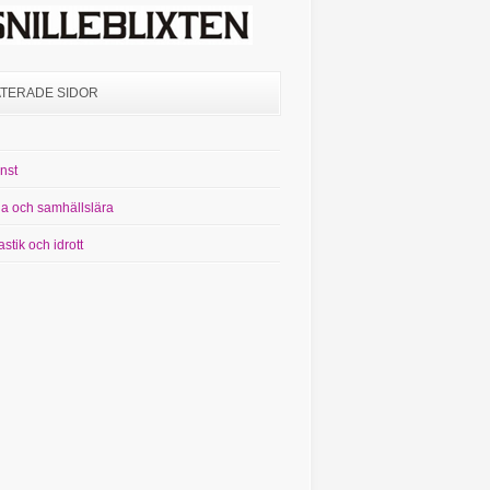
TERADE SIDOR
nst
ia och samhällslära
tik och idrott