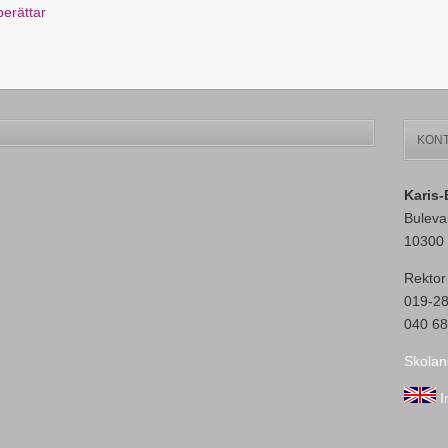
erättar
KONT
Karis
Buleva
10300 
Rektor
019-2
040 68
Skolan
I