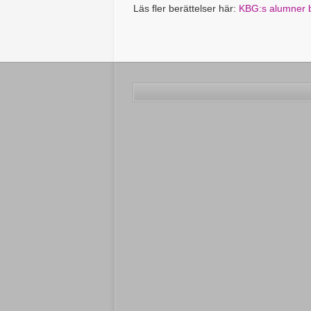
Läs fler berättelser här:
KBG:s alumner b