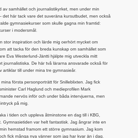
d av samhället och journalistikyrket, men under min
 – det här tack vare det suveräna kursutbudet, men också
g valde gymnasiekurser som skulle gagna min framtid:
urser i modersmål.
v en stor inspiration och lärde mig oerhört mycket om
l honom att tacka för den breda kunskap om samhället som
re Eva Westerlund-Jäntti hjälpte mig utveckla mitt
 journalistiska. De här två lärarna ansvarade också för
v artiklar till under mina tre gymnasieår.
mina första personporträtt för Snilleblixten. Jag fick
sminister Carl Haglund och medieprofilen Mark
mande nervös inför och under båda intervjuerna, men
 intryck på mig.
baka i tiden och uppleva åtminstone en dag till i KBG,
Gymnasietiden var helt fantastisk. Jag ångrar inte en
t i min hemstad framom ett större gymnasium. Jag kom
ch fick många nya vänner som jag har kvar än i dag.