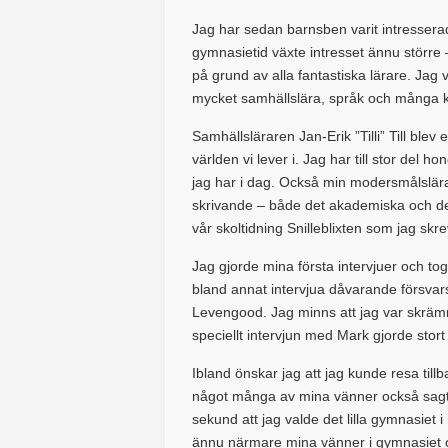
Jag har sedan barnsben varit intressera
gymnasietid växte intresset ännu större
på grund av alla fantastiska lärare. Ja
mycket samhällslära, språk och många k
Samhällsläraren Jan-Erik ”Tilli” Till ble
världen vi lever i. Jag har till stor de
jag har i dag. Också min modersmålslära
skrivande – både det akademiska och det
vår skoltidning Snilleblixten som jag skre
Jag gjorde mina första intervjuer och tog 
bland annat intervjua dåvarande försvar
Levengood. Jag minns att jag var skräm
speciellt intervjun med Mark gjorde stort
Ibland önskar jag att jag kunde resa till
något många av mina vänner också sagt. 
sekund att jag valde det lilla gymnasie
ännu närmare mina vänner i gymnasiet o