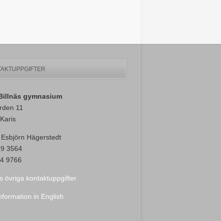
AKTUPPGIFTER
-Billnäs gymnasium
rden 11
Karis
 Esbjörn Hägerstedt
89 3564
4 9766
s övriga kontaktuppgifter
nformation in English