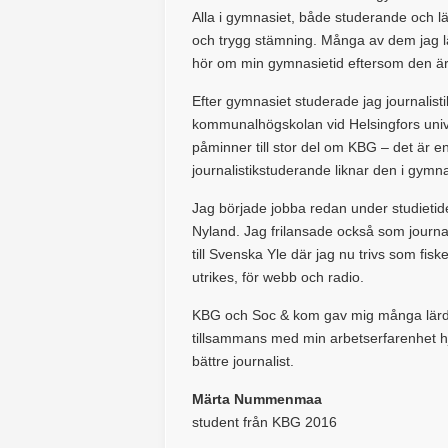
Alla i gymnasiet, både studerande och lär
och trygg stämning. Många av dem jag lär
hör om min gymnasietid eftersom den är 
Efter gymnasiet studerade jag journalis
kommunalhögskolan vid Helsingfors unive
påminner till stor del om KBG – det är e
journalistikstuderande liknar den i gymna
Jag började jobba redan under studietid
Nyland. Jag frilansade också som journali
till Svenska Yle där jag nu trivs som fis
utrikes, för webb och radio.
KBG och Soc & kom gav mig många lärdom
tillsammans med min arbetserfarenhet hj
bättre journalist.
Märta Nummenmaa
student från KBG 2016