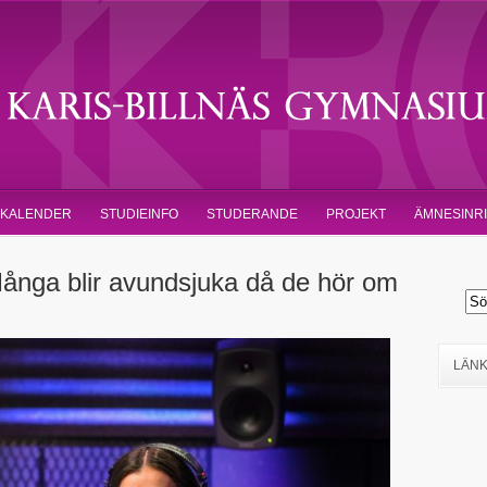
KALENDER
STUDIEINFO
STUDERANDE
PROJEKT
ÄMNESINR
nga blir avundsjuka då de hör om
LÄN