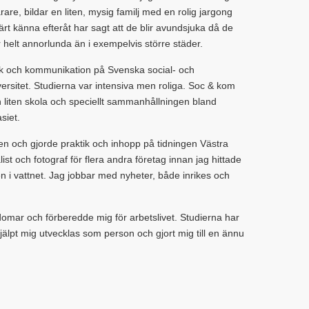
are, bildar en liten, mysig familj med en rolig jargong
t känna efteråt har sagt att de blir avundsjuka då de
helt annorlunda än i exempelvis större städer.
tik och kommunikation på Svenska social- och
rsitet. Studierna var intensiva men roliga. Soc & kom
n liten skola och speciellt sammanhållningen bland
siet.
en och gjorde praktik och inhopp på tidningen Västra
st och fotograf för flera andra företag innan jag hittade
ken i vattnet. Jag jobbar med nyheter, både inrikes och
ar och förberedde mig för arbetslivet. Studierna har
älpt mig utvecklas som person och gjort mig till en ännu