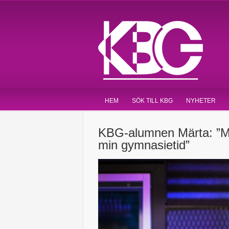
HEM
SÖK TILL KBG
NYHETER
KBG-alumnen Märta: ”Må
min gymnasietid”