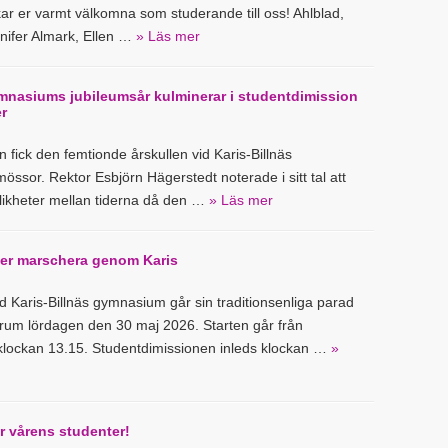
r er varmt välkomna som studerande till oss! Ahlblad,
nnifer Almark, Ellen …
» Läs mer
ymnasiums jubileumsår kulminerar i studentdimission
r
n fick den femtionde årskullen vid Karis-Billnäs
ssor. Rektor Esbjörn Hägerstedt noterade i sitt tal att
likheter mellan tiderna då den …
» Läs mer
ter marschera genom Karis
id Karis-Billnäs gymnasium går sin traditionsenliga parad
rum lördagen den 30 maj 2026. Starten går från
 klockan 13.15. Studentdimissionen inleds klockan …
»
är vårens studenter!