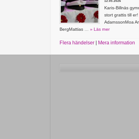
12.05.2026
Karis-Billnäs gym
stort grattis till
AdamssonMoa Amp
BergMattias …
» Läs mer
Flera händelser
|
Mera information