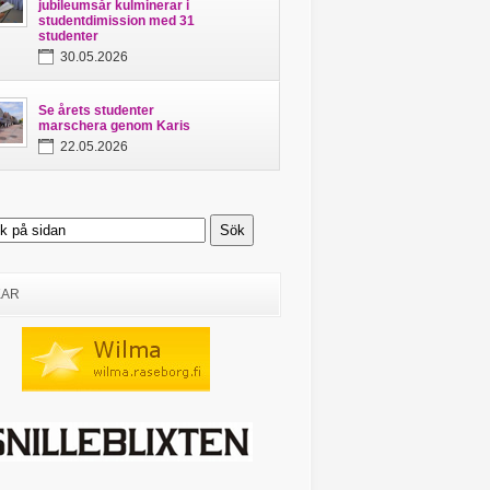
jubileumsår kulminerar i
studentdimission med 31
studenter
30.05.2026
Se årets studenter
marschera genom Karis
22.05.2026
KAR