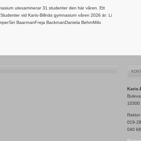
nasium utexaminerar 31 studenter den här våren. Ett
 er! Studenter vid Karis-Billnäs gymnasium våren 2026 är: Li
erSiri BaarmanFreja BackmanDaniela BehmMilo
KONT
Karis
Buleva
10300 
Rektor
019-2
040 68