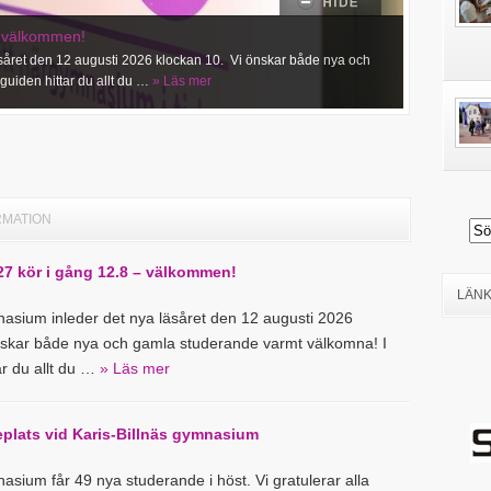
– välkommen!
äsåret den 12 augusti 2026 klockan 10. Vi önskar både nya och
uiden hittar du allt du …
» Läs mer
RMATION
27 kör i gång 12.8 – välkommen!
LÄN
nasium inleder det nya läsåret den 12 augusti 2026
nskar både nya och gamla studerande varmt välkomna! I
ar du allt du …
» Läs mer
eplats vid Karis-Billnäs gymnasium
nasium får 49 nya studerande i höst. Vi gratulerar alla