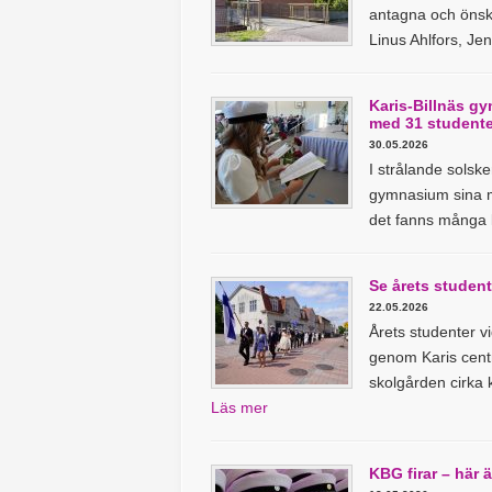
antagna och önska
Linus Ahlfors, Je
Karis-Billnäs g
med 31 studente
30.05.2026
I strålande solske
gymnasium sina mö
det fanns många 
Se årets studen
22.05.2026
Årets studenter v
genom Karis cent
skolgården cirka
Läs mer
KBG firar – här 