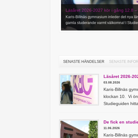
Läsåret 2026-2027 kör i gång 12.8 
Karis-Billnäs gymnasium inleder det nya l
gamla studerande varmt välkomna! I Studieg
SENASTE HÄNDELSER
SENASTE INFO
Läsåret 2026-20
03.08.2026
Karis-Billnäs gym
klockan 10. Vi ö
Studieguiden hitt
De fick en studi
11.06.2026
Karis-Billnäs gym