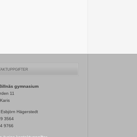
AKTUPPGIFTER
-Billnäs gymnasium
rden 11
Karis
 Esbjörn Hägerstedt
89 3564
4 9766