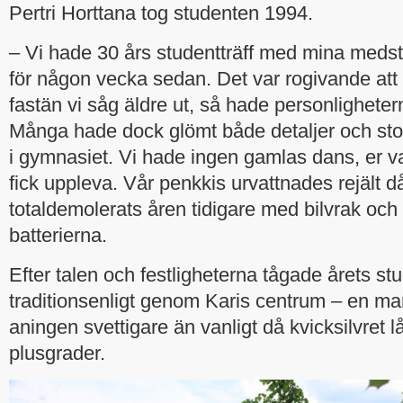
Pertri Horttana tog studenten 1994.
– Vi hade 30 års studentträff med mina meds
för någon vecka sedan. Det var rogivande att 
fastän vi såg äldre ut, så hade personligheter
Många hade dock glömt både detaljer och stor
i gymnasiet. Vi hade ingen gamlas dans, er va
fick uppleva. Vår penkkis urvattnades rejält 
totaldemolerats åren tidigare med bilvrak och
batterierna.
Efter talen och festligheterna tågade årets st
traditionsenligt genom Karis centrum – en m
aningen svettigare än vanligt då kvicksilvret 
plusgrader.