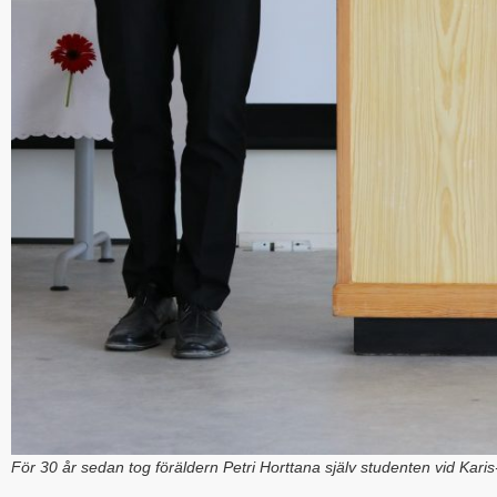
För 30 år sedan tog föräldern Petri Horttana själv studenten vid Kari