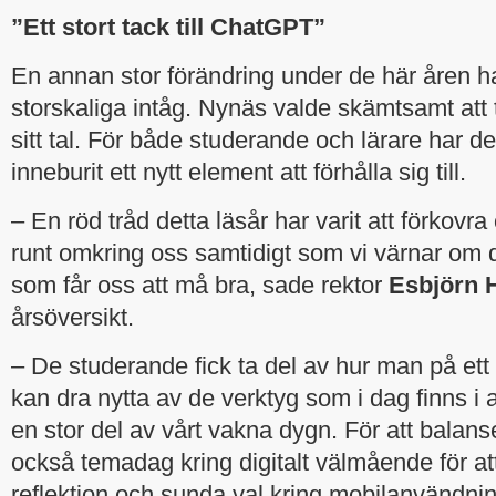
”Ett stort tack till ChatGPT”
En annan stor förändring under de här åren ha
storskaliga intåg. Nynäs valde skämtsamt att
sitt tal. För både studerande och lärare har d
inneburit ett nytt element att förhålla sig till.
– En röd tråd detta läsår har varit att förkovra 
runt omkring oss samtidigt som vi värnar om de
som får oss att må bra, sade rektor
Esbjörn 
årsöversikt.
– De studerande fick ta del av hur man på ett 
kan dra nytta av de verktyg som i dag finns i 
en stor del av vårt vakna dygn. För att balans
också temadag kring digitalt välmående för att
reflektion och sunda val kring mobilanvändni