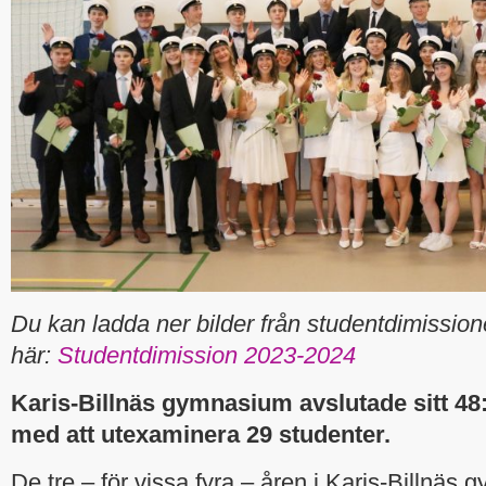
Du kan ladda ner bilder från studentdimissio
här:
Studentdimission 2023-2024
Karis-Billnäs gymnasium avslutade sitt 4
med att utexaminera 29 studenter.
De tre – för vissa fyra – åren i Karis-Billnäs 