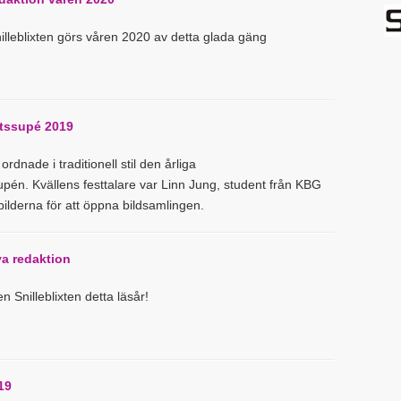
illeblixten görs våren 2020 av detta glada gäng
tssupé 2019
dnade i traditionell stil den årliga
upén. Kvällens festtalare var Linn Jung, student från KBG
ilderna för att öppna bildsamlingen.
ya redaktion
en Snilleblixten detta läsår!
19