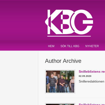
HEM
SÖK TILL KBG
NYHETER
Author Archive
Snilleblixtens r
02.09.2020
Snilleredaktion
Snilleblixtens r