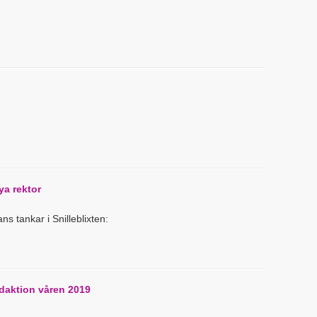
nya rektor
s tankar i Snilleblixten:
edaktion våren 2019