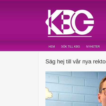
HEM
SÖK TILL KBG
NYHETER
Säg hej till vår nya rekto