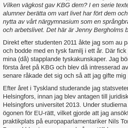
Vilken vägkost gav KBG dem?
I en serie texte
alumner berätta om vart livet har fört dem och
nytta av vårt närgymnasium som en språngbrä
och arbetslivet. Det här är Jenny Bergholms b
Direkt efter studenten 2011 åkte jag som au pa
och bodde med en tysk familj i ett år. Där fic
mina (då) stapplande tyskakunskaper. Jag bör
första året på KBG och blev då intresserad av
senare råkade det sig och så att jag gifte mig
Efter året i Tyskland studerande jag statsveten
Helsingfors, innan jag blev antagen till juridis
Helsingfors universitet 2013. Under studierna 
ögonen för EU-rätt, vilket gjorde att jag ansök
praktikplats på europaparlamentariker Nils Tor