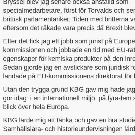
Bryssel blev jag senare också anställd som
specialmedarbetare, först för Torvalds och se
brittisk parlamentariker. Tiden med britterna v
eftersom det råkade vara precis då Brexit blev
Efter det fick jag ett jobb som jurist på Europ
kommissionen och jobbade en tid med EU-rät
egenskaper för kemiska produkter på den in
Sedan gjorde jag en avstickare som juridisk f
landade på EU-kommissionens direktorat för 
Utan den trygga grund KBG gav mig hade jag 
gör idag: i en internationell miljö, på fyra-fe
blick över hela Europa.
KBG lärde mig att tänka och gav en bra studi
Samhällslära- och historieundervisningen lärd