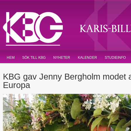
HEM
SÖK TILL KBG
NYHETER
KALENDER
STUDIEINFO
KBG gav Jenny Bergholm modet att
Europa