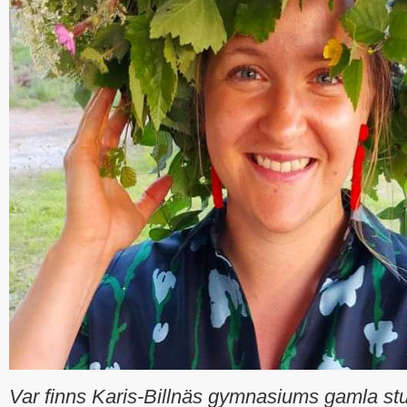
Var finns Karis-Billnäs gymnasiums gamla stu