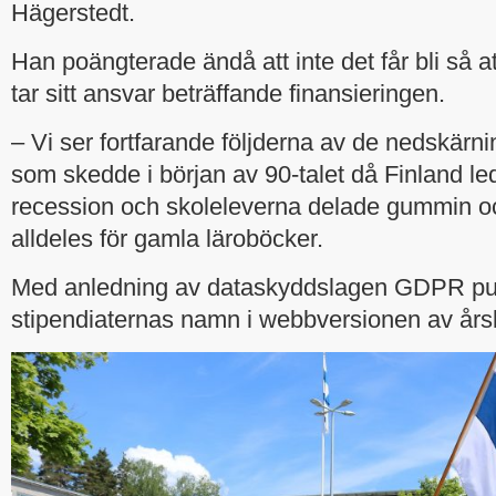
Hägerstedt.
Han poängterade ändå att inte det får bli så a
tar sitt ansvar beträffande finansieringen.
– Vi ser fortfarande följderna av de nedskärni
som skedde i början av 90-talet då Finland led
recession och skoleleverna delade gummin o
alldeles för gamla läroböcker.
Med anledning av dataskyddslagen GDPR publ
stipendiaternas namn i webbversionen av års