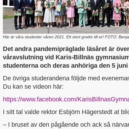
Här är våra studenter våren 2021. Ett stort grattis till er! FOTO: Ben
Det andra pandemipräglade läsåret är över
våravslutning vid Karis-Billnäs gymnasiu
studenterna och deras anhöriga den 5 juni
De övriga studerandena följde med eveneman
Du kan se videon här:
https://www.facebook.com/KarisBillnasGymna
I sitt tal valde rektor Esbjörn Hägerstedt at bl
– I bruset av den pågående och ack så närv