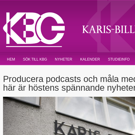
HEM
SÖK TILL KBG
NYHETER
KALENDER
STUDIEINFO
Producera podcasts och måla med
här är höstens spännande nyheter