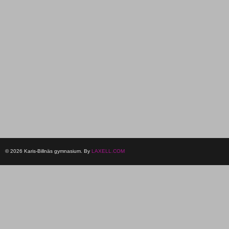
© 2026 Karis-Billnäs gymnasium. By
LAXELL.COM