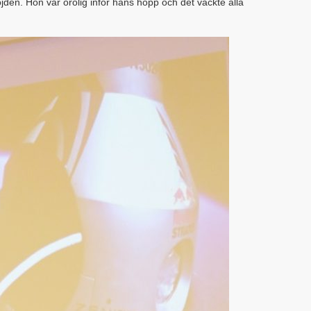
öjden. Hon var orolig inför hans hopp och det väckte alla