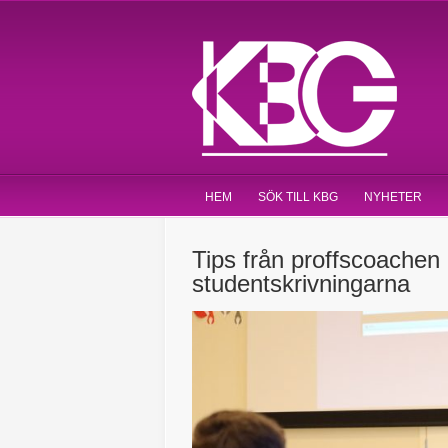
HEM
SÖK TILL KBG
NYHETER
Tips från proffscoachen 
studentskrivningarna