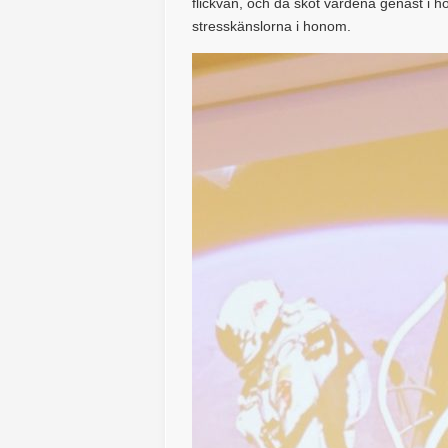
flickvän, och då sköt värdena genast i h
stresskänslorna i honom.