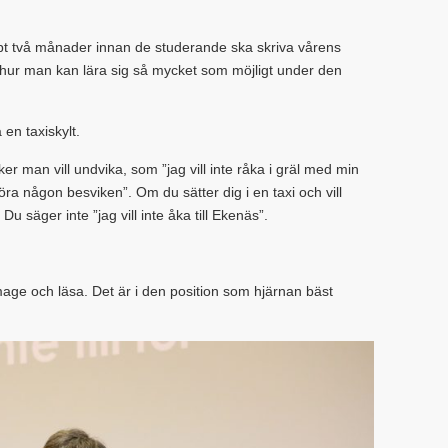
pt två månader innan de studerande ska skriva vårens
å hur man kan lära sig så mycket som möjligt under den
en taxiskylt.
aker man vill undvika, som ”jag vill inte råka i gräl med min
e göra någon besviken”. Om du sätter dig i en taxi och vill
. Du säger inte ”jag vill inte åka till Ekenäs”.
mage och läsa. Det är i den position som hjärnan bäst