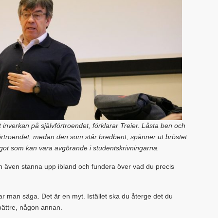
t inverkan på självförtroendet, förklarar Treier. Låsta ben och
rtroendet, medan den som står bredbent, spänner ut bröstet
got som kan vara avgörande i studentskrivningarna.
an även stanna upp ibland och fundera över vad du precis
r man säga. Det är en myt. Istället ska du återge det du
u bättre, någon annan.