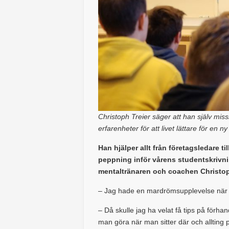
Christoph Treier säger att han själv mis
erfarenheter för att livet lättare för en n
Han hjälper allt från företagsledare ti
peppning inför vårens studentskrivni
mentaltränaren och coachen Christop
– Jag hade en mardrömsupplevelse när ja
– Då skulle jag ha velat få tips på för
man göra när man sitter där och allting p