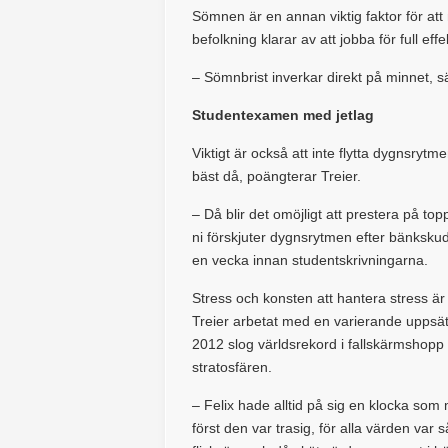
Sömnen är en annan viktig faktor för att
befolkning klarar av att jobba för full e
– Sömnbrist inverkar direkt på minnet, s
Studentexamen med jetlag
Viktigt är också att inte flytta dygnsrytme
bäst då, poängterar Treier.
– Då blir det omöjligt att prestera på 
ni förskjuter dygnsrytmen efter bänkskud
en vecka innan studentskrivningarna.
Stress och konsten att hantera stress är
Treier arbetat med en varierande uppsät
2012 slog världsrekord i fallskärmshopp 
stratosfären.
– Felix hade alltid på sig en klocka som
först den var trasig, för alla värden var