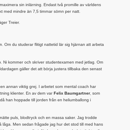
 maximera sin inlärning. Endast två promille av världens
ffekt med mindre än 7,5 timmar sömn per natt.
äger Treier.
n. Om du studerar flitigt nattetid lär sig hjärnan att arbeta
topp. Ni kommer och skriver studentexamen med jetlag. Om
dardagen gäller det att börja justera tillbaka den senast
 en annan viktig grej. I arbetet som mental coach har
tning klienter. En av dem var
Felix Baumgartner
, som
då han hoppade till jorden från en heliumballong i
 mätte puls, blodtryck och en massa saker. Jag trodde
 så låga. Men sedan frågade jag hur det stod till med hans