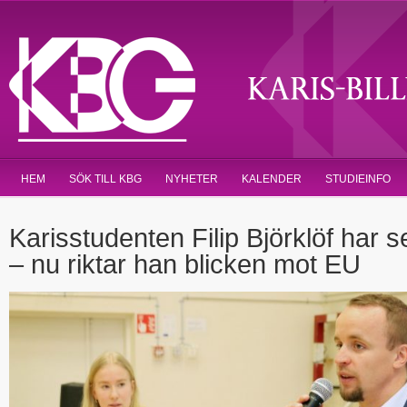
HEM
SÖK TILL KBG
NYHETER
KALENDER
STUDIEINFO
Karisstudenten Filip Björklöf har s
– nu riktar han blicken mot EU