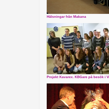
Hälsningar från Makana
Projekt Kavarex. KBGare på besök i Var