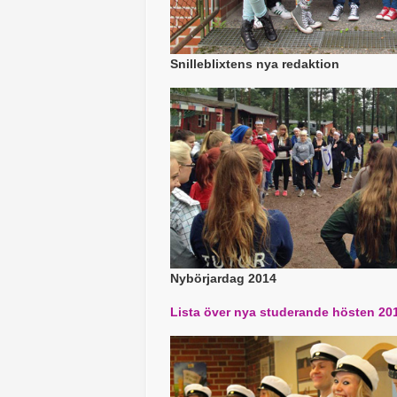
Snilleblixtens nya redaktion
Nybörjardag 2014
Lista över nya studerande hösten 20