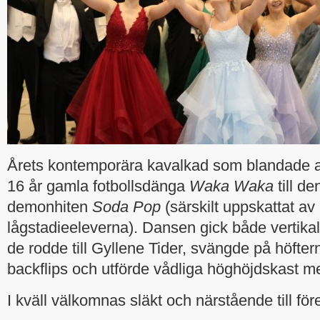
Årets kontemporära kavalkad som blandade al
16 år gamla fotbollsdänga
Waka Waka
till d
demonhiten
Soda Pop
(särskilt uppskattat av
lågstadieeleverna). Dansen gick både vertikal
de rodde till Gyllene Tider, svängde på höftern
backflips och utförde vådliga höghöjdskast m
I kväll välkomnas släkt och närstående till för