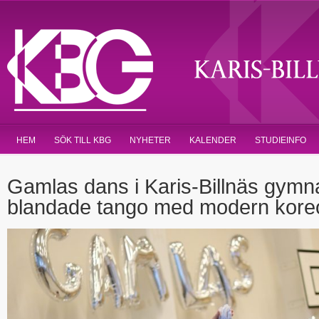
HEM
SÖK TILL KBG
NYHETER
KALENDER
STUDIEINFO
Gamlas dans i Karis-Billnäs gym
blandade tango med modern koreo