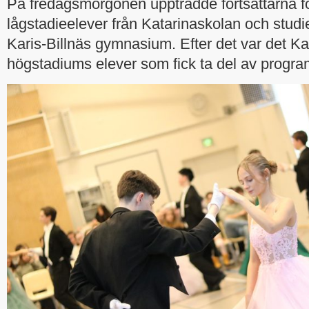
På fredagsmorgonen uppträdde fortsättarna fö
lågstadieelever från Katarinaskolan och stud
Karis-Billnäs gymnasium. Efter det var det K
högstadiums elever som fick ta del av progr