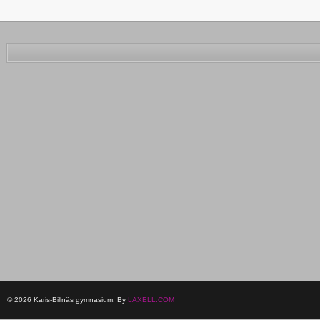
© 2026 Karis-Billnäs gymnasium. By
LAXELL.COM