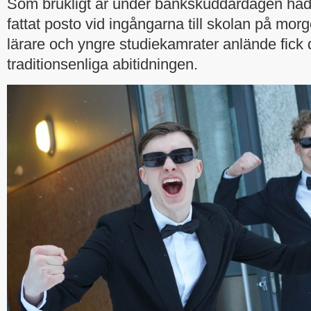
Som brukligt är under bänkskuddardagen had
fattat posto vid ingångarna till skolan på mo
lärare och yngre studiekamrater anlände fick
traditionsenliga abitidningen.