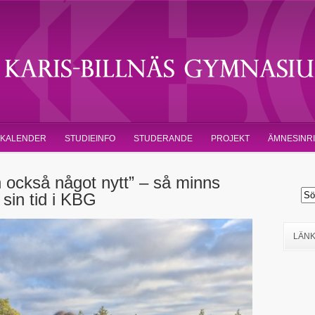
KALENDER
STUDIEINFO
STUDERANDE
PROJEKT
ÄMNESINR
n också något nytt” – så minns
sin tid i KBG
LÄN