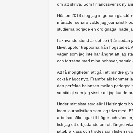
om att skriva. Som finlandssvensk nylänni
Hösten 2018 steg jag in genom glasdörre
månader senare valde jag journalistik o
studierna började en oro gnaga, hade jag
I skrivande stund är det tio (!) år sedan
klivet uppför trapporna från högstadiet. At
vägen som jag inte har ångrat att jag s
och fortsätta med mina hobbyer, samtidi
Att få möjligheten att gå i ett mindre g
också något nytt. Framför allt kommer jag
den perfekta balansen mellan pedagogisk
samtidigt som jag visste att jag kunde 
Under mitt sista studieår i Helsingfors b
inom journalistiken som jag trivs med. E
arbetsansökningar till höger och vänster,
fick jag ett erbjudande om ett längre vika
jättebra klass och trivdes som fisken i va