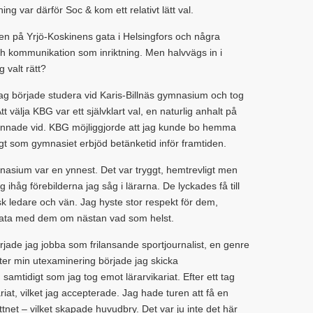
ng var därför Soc & kom ett relativt lätt val.
n på Yrjö-Koskinens gata i Helsingfors och några
ch kommunikation som inriktning. Men halvvägs in i
 valt rätt?
 jag började studera vid Karis-Billnäs gymnasium och tog
t välja KBG var ett självklart val, en naturlig anhalt på
tannade vid. KBG möjliggjorde att jag kunde bo hemma
gt som gymnasiet erbjöd betänketid inför framtiden.
ymnasium var en ynnest. Det var tryggt, hemtrevligt men
 ihåg förebilderna jag såg i lärarna. De lyckades få till
 ledare och vän. Jag hyste stor respekt för dem,
prata med dem om nästan vad som helst.
örjade jag jobba som frilansande sportjournalist, en genre
fter min utexaminering började jag skicka
 samtidigt som jag tog emot lärarvikariat. Efter ett tag
riat, vilket jag accepterade. Jag hade turen att få en
ttnet – vilket skapade huvudbry. Det var ju inte det här