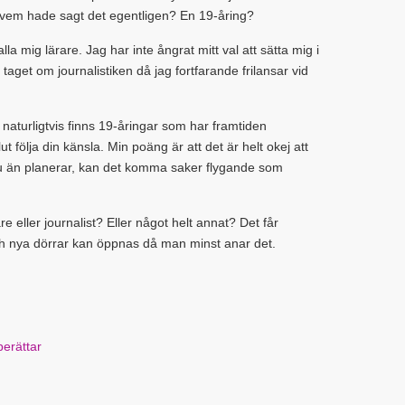
ler vem hade sagt det egentligen? En 19-åring?
kalla mig lärare. Jag har inte ångrat mitt val att sätta mig i
taget om journalistiken då jag fortfarande frilansar vid
t naturligtvis finns 19-åringar som har framtiden
t följa din känsla. Min poäng är att det är helt okej att
du än planerar, kan det komma saker flygande som
 eller journalist? Eller något helt annat? Det får
och nya dörrar kan öppnas då man minst anar det.
erättar