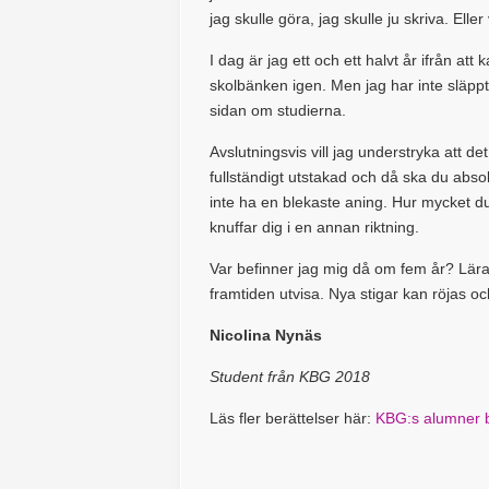
jag skulle göra, jag skulle ju skriva. El
I dag är jag ett och ett halvt år ifrån att 
skolbänken igen. Men jag har inte släppt 
sidan om studierna.
Avslutningsvis vill jag understryka att de
fullständigt utstakad och då ska du absolu
inte ha en blekaste aning. Hur mycket 
knuffar dig i en annan riktning.
Var befinner jag mig då om fem år? Lärare
framtiden utvisa. Nya stigar kan röjas 
Nicolina Nynäs
Student från KBG 2018
Läs fler berättelser här:
KBG:s alumner b