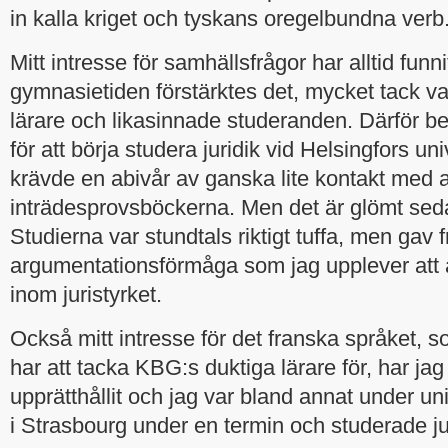
in kalla kriget och tyskans oregelbundna verb
Mitt intresse för samhällsfrågor har alltid fun
gymnasietiden förstärktes det, mycket tack 
lärare och likasinnade studeranden. Därför b
för att börja studera juridik vid Helsingfors univ
krävde en abivår av ganska lite kontakt med 
inträdesprovsböckerna. Men det är glömt sed
Studierna var stundtals riktigt tuffa, men gav 
argumentationsförmåga som jag upplever att är
inom juristyrket.
Också mitt intresse för det franska språket, som
har att tacka KBG:s duktiga lärare för, har ja
upprätthållit och jag var bland annat under un
i Strasbourg under en termin och studerade ju