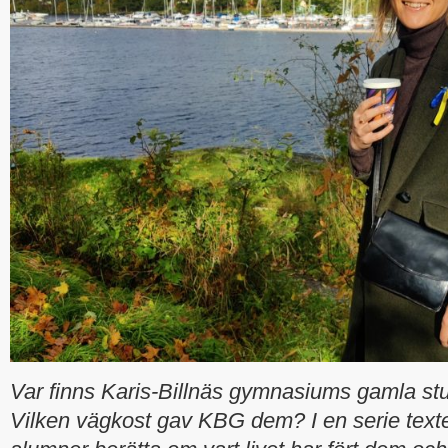
Var finns Karis-Billnäs gymnasiums gamla stu
Vilken vägkost gav KBG dem? I en serie texter