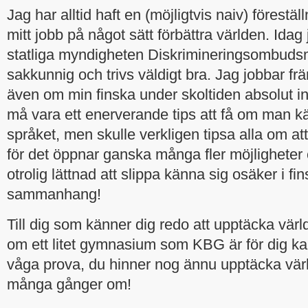
Jag har alltid haft en (möjligtvis naiv) förest
mitt jobb på något sätt förbättra världen. Idag
statliga myndigheten Diskrimineringsombu
sakkunnig och trivs väldigt bra. Jag jobbar fr
även om min finska under skoltiden absolut inte
må vara ett enerverande tips att få om man 
språket, men skulle verkligen tipsa alla om at
för det öppnar ganska många fler möjligheter 
otrolig lättnad att slippa känna sig osäker i fi
sammanhang!
Till dig som känner dig redo att upptäcka vär
om ett litet gymnasium som KBG är för dig ka
våga prova, du hinner nog ännu upptäcka vär
många gånger om!