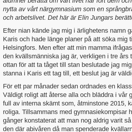
alumner berätta om vart livet har fört dem och
nytta av vårt närgymnasium som en språngbrä
och arbetslivet. Det här är Elin Jungars berätt
Efter nian kände jag mig i ärlighetens namn g
Karis och hade länge planer på att söka mig ti
Helsingfors. Men efter att min mamma ifråga
den kvällsmänniska jag är, verkligen i tre års ti
ottan för att ta tåget till stan beslutade jag mig 
stanna i Karis ett tag till, ett beslut jag är väl
För ett par månader sedan ordnades en klasstr
Väldigt roligt att återse alla och bläddra i vår
full av interna skämt som, åtminstone 2015, 
roliga. Tillsammans med gymnasiekompisar h
gånger konstaterat att man nog aldrig varit s
den där abivåren då man spenderade kvällarn