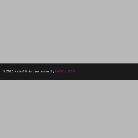
© 2026 Karis-Billnäs gymnasium. By
LAXELL.COM