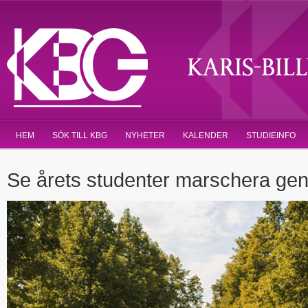
HEM
SÖK TILL KBG
NYHETER
KALENDER
STUDIEINFO
Se årets studenter marschera ge