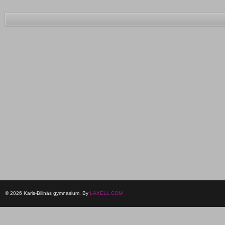
© 2026 Karis-Billnäs gymnasium. By
LAXELL.COM