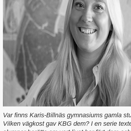
Var finns Karis-Billnäs gymnasiums gamla stu
Vilken vägkost gav KBG dem? I en serie texter