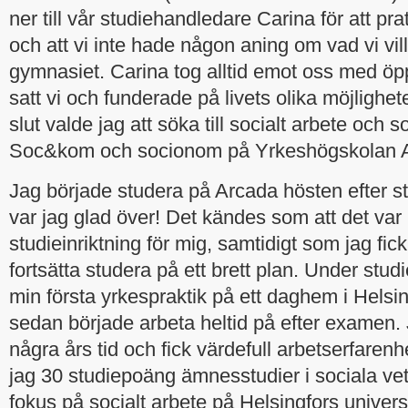
ner till vår studiehandledare Carina för att pr
och att vi inte hade någon aning om vad vi vill
gymnasiet. Carina tog alltid emot oss med ö
satt vi och funderade på livets olika möjlighete
slut valde jag att söka till socialt arbete och s
Soc&kom och socionom på Yrkeshögskolan 
Jag började studera på Arcada hösten efter s
var jag glad över! Det kändes som att det var 
studieinriktning för mig, samtidigt som jag fick
fortsätta studera på ett brett plan. Under stud
min första yrkespraktik på ett daghem i Helsi
sedan började arbeta heltid på efter examen. 
några års tid och fick värdefull arbetserfarenh
jag 30 studiepoäng ämnesstudier i sociala v
fokus på socialt arbete på Helsingfors univers