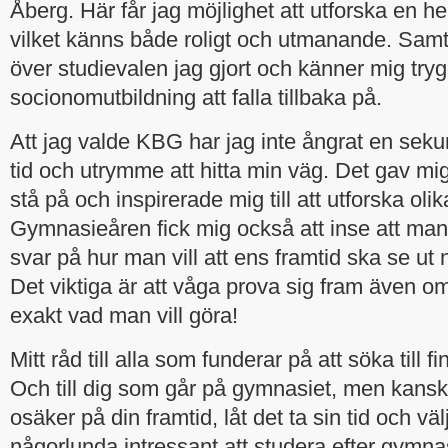
Åberg. Här får jag möjlighet att utforska en he
vilket känns både roligt och utmanande. Samti
över studievalen jag gjort och känner mig tryg
socionomutbildning att falla tillbaka på.
Att jag valde KBG har jag inte ångrat en sek
tid och utrymme att hitta min väg. Det gav mig
stå på och inspirerade mig till att utforska olik
Gymnasieåren fick mig också att inse att man
svar på hur man vill att ens framtid ska se ut 
Det viktiga är att våga prova sig fram även o
exakt vad man vill göra!
Mitt råd till alla som funderar på att söka till 
Och till dig som går på gymnasiet, men kansk
osäker på din framtid, låt det ta sin tid och v
någorlunda intressant att studera efter gymn