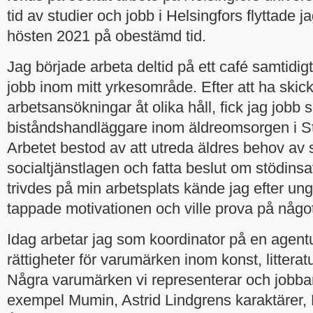
tid av studier och jobb i Helsingfors flyttade j
hösten 2021 på obestämd tid.
Jag började arbeta deltid på ett café samtidig
jobb inom mitt yrkesområde. Efter att ha ski
arbetsansökningar åt olika håll, fick jag jobb
biståndshandläggare inom äldreomsorgen i S
Arbetet bestod av att utreda äldres behov av s
socialtjänstlagen och fatta beslut om stödinsat
trivdes på min arbetsplats kände jag efter unge
tappade motivationen och ville prova på något
Idag arbetar jag som koordinator på en agent
rättigheter för varumärken inom konst, litterat
Några varumärken vi representerar och jobbar 
exempel Mumin, Astrid Lindgrens karaktärer,