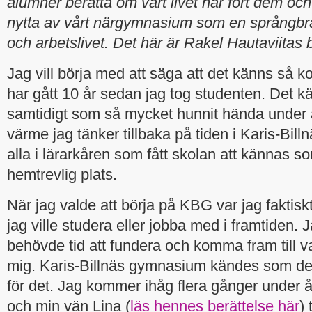
alumner berätta om vart livet har fört dem och
nytta av vårt närgymnasium som en språngbrä
och arbetslivet. Det här är Rakel Hautaviitas b
Jag vill börja med att säga att det känns så ko
har gått 10 år sedan jag tog studenten. Det k
samtidigt som så mycket hunnit hända under 
värme jag tänker tillbaka på tiden i Karis-Bi
alla i lärarkåren som fått skolan att kännas 
hemtrevlig plats.
När jag valde att börja på KBG var jag faktisk
jag ville studera eller jobba med i framtiden. J
behövde tid att fundera och komma fram till v
mig. Karis-Billnäs gymnasium kändes som det 
för det. Jag kommer ihåg flera gånger under 
och min vän Lina (
läs hennes berättelse här
)