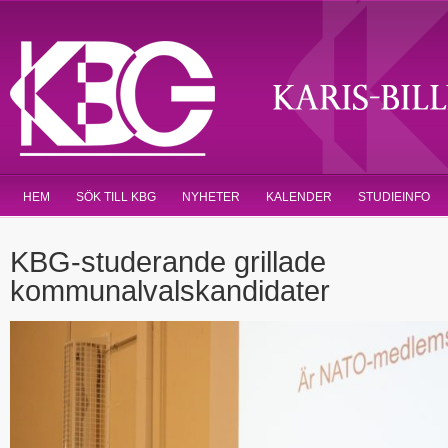
HEM
SÖK TILL KBG
NYHETER
KALENDER
STUDIEINFO
KBG-studerande grillade
kommunalvalskandidater