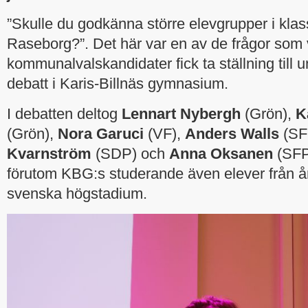
”Skulle du godkänna större elevgrupper i kla
Raseborg?”. Det här var en av de frågor som 
kommunalvalskandidater fick ta ställning till
debatt i Karis-Billnäs gymnasium.
I debatten deltog
Lennart Nybergh
(Grön),
K
(Grön),
Nora Garuci
(VF),
Anders Walls
(SF
Kvarnström
(SDP) och
Anna Oksanen
(SFP)
förutom KBG:s studerande även elever från år
svenska högstadium.