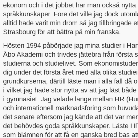
ekonom och i det jobbet har man också nytta
språkkunskaper. Före det ville jag dock utom
alltid hade varit min dröm så jag tillbringade e
Strasbourg för att bättra på min franska.
Hösten 1994 påbörjade jag mina studier i Ha
Åbo Akademi och trivdes jättebra från första
studierna och studielivet. Som ekonomistude
dig under det första året med alla olika studiei
grundkurserna, därtill läste man i alla fall då
i vilket jag hade stor nytta av att jag läst båd
i gymnasiet. Jag velade länge mellan HR (H
och internationell marknadsföring som huvudä
det senare eftersom jag kände att det var mer k
det behövdes goda språkkunskaper. Läste HR
som biämnen för att få en ganska bred bas att