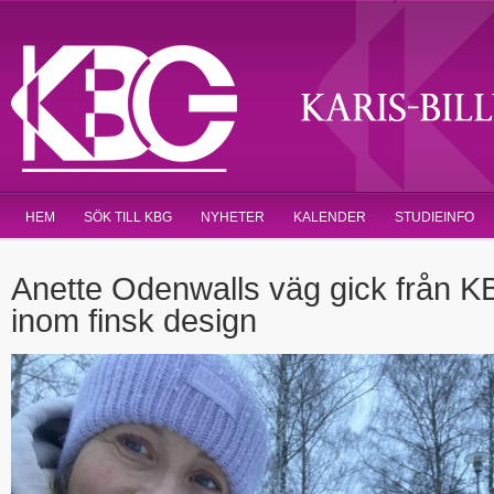
HEM
SÖK TILL KBG
NYHETER
KALENDER
STUDIEINFO
Anette Odenwalls väg gick från KB
inom finsk design