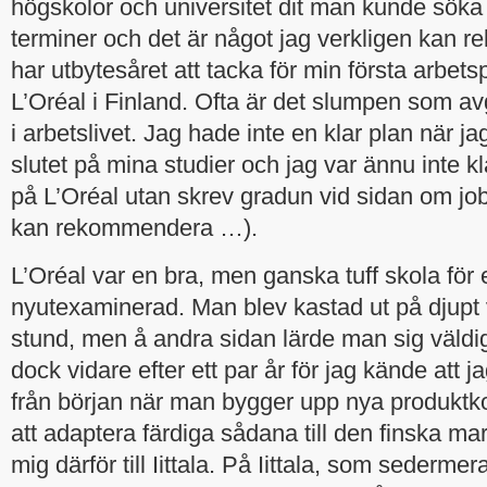
högskolor och universitet dit man kunde söka f
terminer och det är något jag verkligen kan
har utbytesåret att tacka för min första arbets
L’Oréal i Finland. Ofta är det slumpen som a
i arbetslivet. Jag hade inte en klar plan när 
slutet på mina studier och jag var ännu inte kl
på L’Oréal utan skrev gradun vid sidan om job
kan rekommendera …).
L’Oréal var en bra, men ganska tuff skola för 
nyutexaminerad. Man blev kastad ut på djupt v
stund, men å andra sidan lärde man sig väldig
dock vidare efter ett par år för jag kände att j
från början när man bygger upp nya produktkon
att adaptera färdiga sådana till den finska m
mig därför till Iittala. På Iittala, som sederme