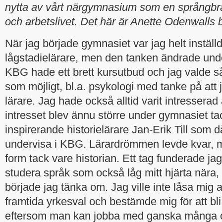
nytta av vårt närgymnasium som en språngbrä
och arbetslivet. Det här är Anette Odenwalls b
När jag började gymnasiet var jag helt inställd 
lågstadielärare, men den tanken ändrade un
KBG hade ett brett kursutbud och jag valde
som möjligt, bl.a. psykologi med tanke på att j
lärare. Jag hade också alltid varit intresserad
intresset blev ännu större under gymnasiet ta
inspirerande historielärare Jan-Erik Till som 
undervisa i KBG. Lärardrömmen levde kvar, m
form tack vare historian. Ett tag funderade jag
studera språk som också låg mitt hjärta nära,
började jag tänka om. Jag ville inte låsa mig al
framtida yrkesval och bestämde mig för att bli
eftersom man kan jobba med ganska många o