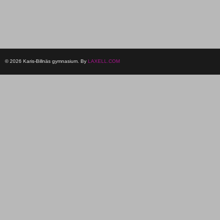
© 2026 Karis-Billnäs gymnasium. By
LAXELL.COM