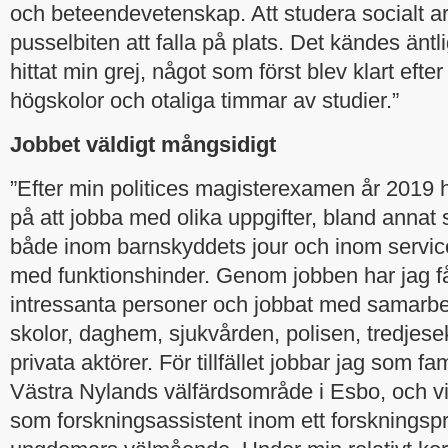
och beteendevetenskap. Att studera socialt ar
pusselbiten att falla på plats. Det kändes änt
hittat min grej, något som först blev klart efter
högskolor och otaliga timmar av studier.”
Jobbet väldigt mångsidigt
”Efter min politices magisterexamen år 2019 h
på att jobba med olika uppgifter, bland annat
både inom barnskyddets jour och inom servic
med funktionshinder. Genom jobben har jag få
intressanta personer och jobbat med samarbe
skolor, daghem, sjukvården, polisen, tredjese
privata aktörer. För tillfället jobbar jag som fa
Västra Nylands välfärdsområde i Esbo, och vi
som forskningsassistent inom ett forskningsp