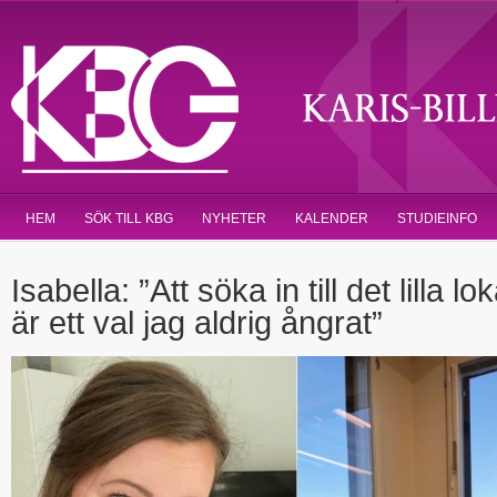
HEM
SÖK TILL KBG
NYHETER
KALENDER
STUDIEINFO
Isabella: ”Att söka in till det lilla 
är ett val jag aldrig ångrat”