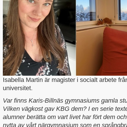
Isabella Martin är magister i socialt arbete fr
universitet.
Var finns Karis-Billnäs gymnasiums gamla stu
Vilken vägkost gav KBG dem? I en serie texter
alumner berätta om vart livet har fört dem och
nytta av vårt närgymnasium som en språngbrä