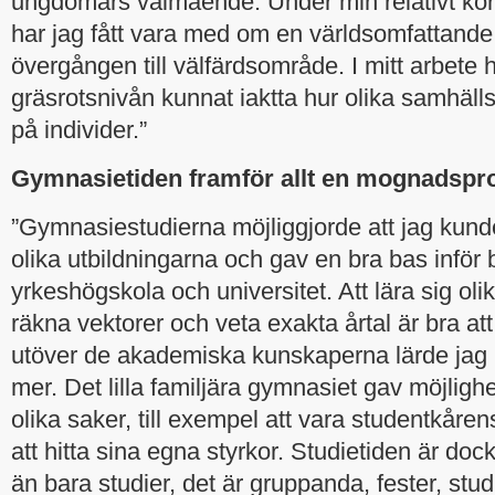
ungdomars välmående. Under min relativt korta
har jag fått vara med om en världsomfattand
övergången till välfärdsområde. I mitt arbete h
gräsrotsnivån kunnat iaktta hur olika samhäl
på individer.”
Gymnasietiden framför allt en mognadspr
”Gymnasiestudierna möjliggjorde att jag kunde 
olika utbildningarna och gav en bra bas inför
yrkeshögskola och universitet. Att lära sig oli
räkna vektorer och veta exakta årtal är bra a
utöver de akademiska kunskaperna lärde jag
mer. Det lilla familjära gymnasiet gav möjlighe
olika saker, till exempel att vara studentkåre
att hitta sina egna styrkor. Studietiden är do
än bara studier, det är gruppanda, fester, stud