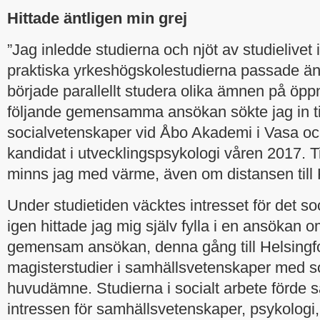
Hittade äntligen min grej
”Jag inledde studierna och njöt av studielivet
praktiska yrkeshögskolestudierna passade änd
började parallellt studera olika ämnen på öppn
följande gemensamma ansökan sökte jag in ti
socialvetenskaper vid Åbo Akademi i Vasa och
kandidat i utvecklingspsykologi våren 2017. 
minns jag med värme, även om distansen till K
Under studietiden väcktes intresset för det s
igen hittade jag mig själv fylla i en ansökan o
gemensam ansökan, denna gång till Helsingfor
magisterstudier i samhällsvetenskaper med s
huvudämne. Studierna i socialt arbete förd
intressen för samhällsvetenskaper, psykologi,