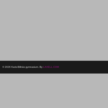
© 2026 Karis-Billnäs gymnasium. By
LAXELL.COM