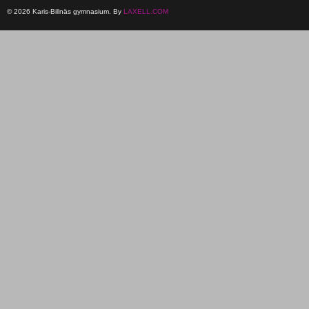
© 2026 Karis-Billnäs gymnasium. By
LAXELL.COM