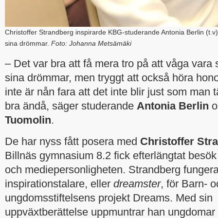
Christoffer Strandberg inspirarde KBG-studerande Antonia Berlin (t.
sina drömmar.
Foto: Johanna Metsämäki
– Det var bra att få mera tro på att våga vara s
sina drömmar, men tryggt att också höra hon
inte är nån fara att det inte blir just som man tä
bra ändå, säger studerande
Antonia Berlin
o
Tuomolin
.
De har nyss fått posera med
Christoffer Str
Billnäs gymnasium 8.2 fick efterlängtat besö
och mediepersonligheten. Strandberg funger
inspirationstalare, eller
dreamster
, för Barn- 
ungdomsstiftelsens projekt Dreams. Med sin
uppväxtberättelse uppmuntrar han ungdomar t