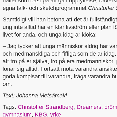
håller som bäst på att gå i uppfyllelse; förver
egna talk- och sketchprogrammet
Christoffe
Samtidigt vill han betona att det är fullständi
ung inte alltid har en klar livsdröm eller plan fö
livet för ändå, och unga idag är kloka:
– Jag tycker att unga människor aldrig har va
och medmänskliga och fiffiga som de är idag. 
att tro på er själva, tro på era medmänniskor,
lönar sig alltid. Fortsätt möta varandra ansikt
goda kompisar till varandra, fråga varandra hu
om.
Text: Johanna Metsämäki
Tags:
Christoffer Strandberg
,
Dreamers
,
drö
gymnasium
,
KBG
,
yrke