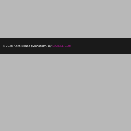
© 2026 Karis-Billnäs gymnasium. By
LAXELL.COM