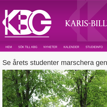
HEM
SÖK TILL KBG
NYHETER
KALENDER
STUDIEINFO
Se årets studenter marschera ge