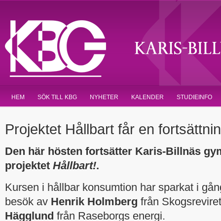
HEM
SÖK TILL KBG
NYHETER
KALENDER
STUDIEINFO
Projektet Hållbart får en fortsättni
Den här hösten fortsätter Karis-Billnäs 
projektet
Hållbart!
.
Kursen i hållbar konsumtion har sparkat i gå
besök av
Henrik Holmberg
från Skogsrevire
Hägglund
från Raseborgs energi.