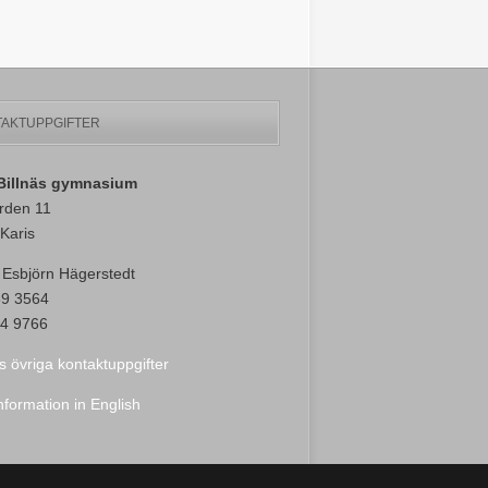
AKTUPPGIFTER
-Billnäs gymnasium
rden 11
Karis
 Esbjörn Hägerstedt
89 3564
4 9766
s övriga kontaktuppgifter
nformation in English