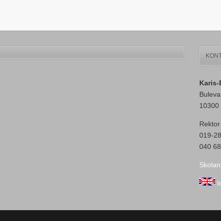
KONT
Karis
Buleva
10300 
Rektor
019-2
040 68
Skolan
I