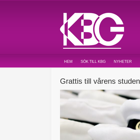
HEM
SÖK TILL KBG
NYHETER
Grattis till vårens stude