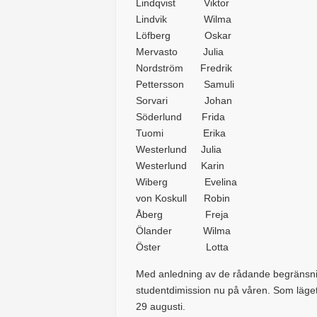
Lindqvist Viktor
Lindvik Wilma
Löfberg Oskar
Mervasto Julia
Nordström Fredrik
Pettersson Samuli
Sorvari Johan
Söderlund Frida
Tuomi Erika
Westerlund Julia
Westerlund Karin
Wiberg Evelina
von Koskull Robin
Åberg Freja
Ölander Wilma
Öster Lotta
Med anledning av de rådande begränsni
studentdimission nu på våren. Som läget s
29 augusti.