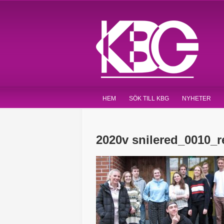
HEM
SÖK TILL KBG
NYHETER
2020v snilered_0010_r