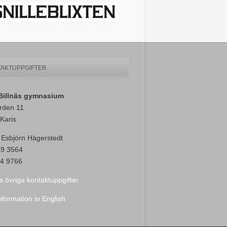
AKTUPPGIFTER
-Billnäs gymnasium
rden 11
Karis
 Esbjörn Hägerstedt
89 3564
4 9766
s övriga kontaktuppgifter
nformation in English