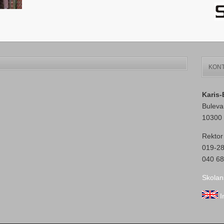
KONT
Karis
Buleva
10300 
Rektor
019-2
040 68
Skolan
I