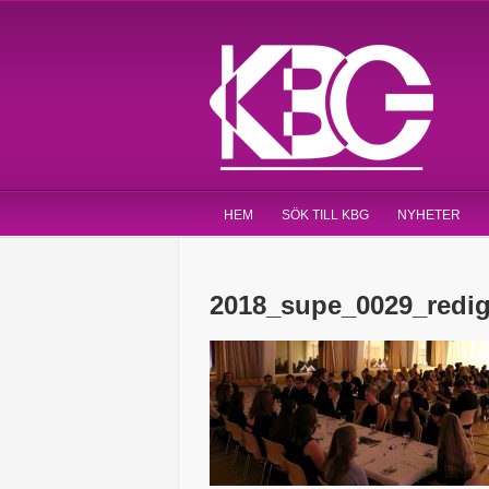
HEM
SÖK TILL KBG
NYHETER
2018_supe_0029_redig