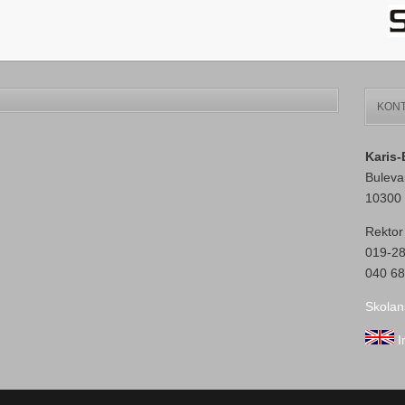
KONT
Karis
Buleva
10300 
Rektor
019-2
040 68
Skolan
I