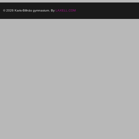
© 2026 Karis-Billnäs gymnasium. By
LAXELL.COM