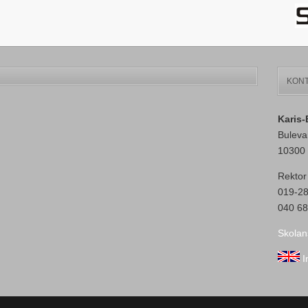
KONT
Karis
Buleva
10300 
Rektor
019-2
040 68
Skolan
I