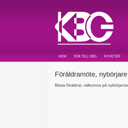
HEM
SÖK TILL KBG
NYHETER
Föräldramöte, nybörjare
Bästa föräldrar, välkomna på nybörjarna