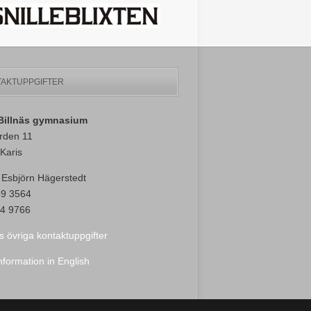
AKTUPPGIFTER
-Billnäs gymnasium
rden 11
Karis
 Esbjörn Hägerstedt
89 3564
4 9766
s övriga kontaktuppgifter
nformation in English