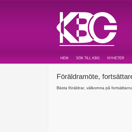
HEM
SÖK TILL KBG
NYHETER
Föräldramöte, fortsättar
Bästa föräldrar, välkomna på fortsättar