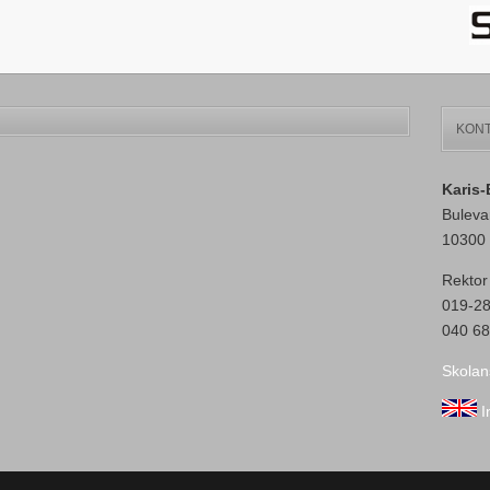
KONT
Karis
Buleva
10300 
Rektor
019-2
040 68
Skolan
I