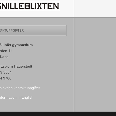
AKTUPPGIFTER
-Billnäs gymnasium
rden 11
Karis
 Esbjörn Hägerstedt
89 3564
4 9766
s övriga kontaktuppgifter
nformation in English