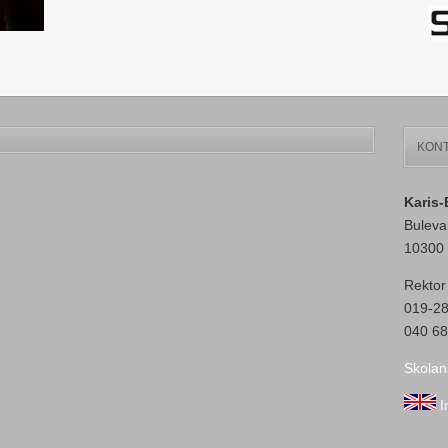
KONT
Karis
Buleva
10300 
Rektor
019-2
040 68
Skolan
I