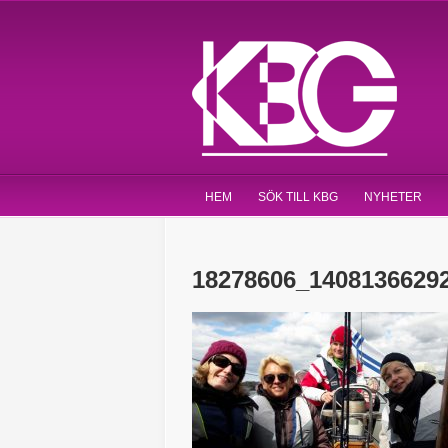
HEM
SÖK TILL KBG
NYHETER
18278606_1408136629