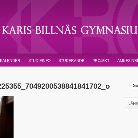
KALENDER
STUDIEINFO
STUDERANDE
PROJEKT
ÄMNESINR
225355_7049200538841841702_o
LÄN