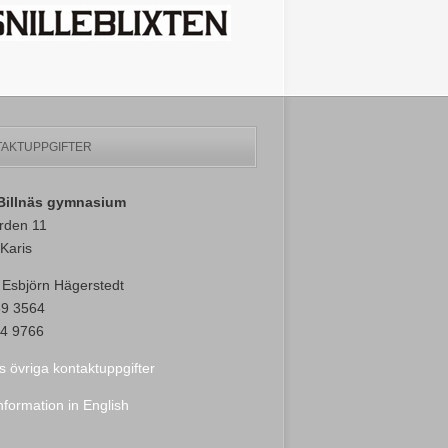
AKTUPPGIFTER
-Billnäs gymnasium
rden 11
Karis
 Esbjörn Hägerstedt
89 3564
4 9766
s övriga kontaktuppgifter
nformation in English