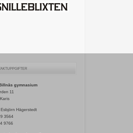
AKTUPPGIFTER
-Billnäs gymnasium
rden 11
Karis
 Esbjörn Hägerstedt
89 3564
4 9766