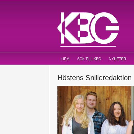
HEM
SÖK TILL KBG
NYHETER
Höstens Snilleredaktion