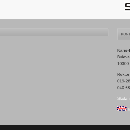
KONT
Karis
Buleva
10300 
Rektor
019-2
040 68
Skolan
I