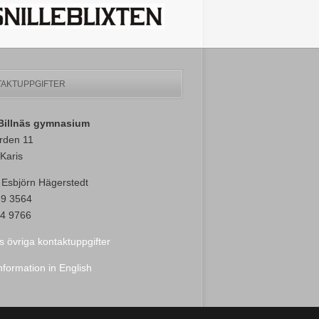
AKTUPPGIFTER
-Billnäs gymnasium
rden 11
Karis
 Esbjörn Hägerstedt
89 3564
4 9766
s övriga kontaktuppgifter
nformation in English