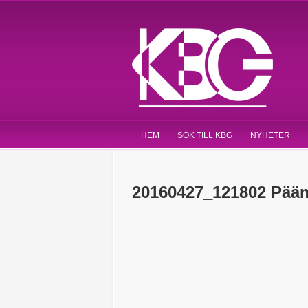
HEM
SÖK TILL KBG
NYHETER
20160427_121802 Pää