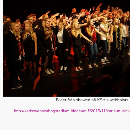
Bilder från showen på KSH:s webbplats
http://karissvenskahogstadium.blogspot.fi/2015/11/karis-musi