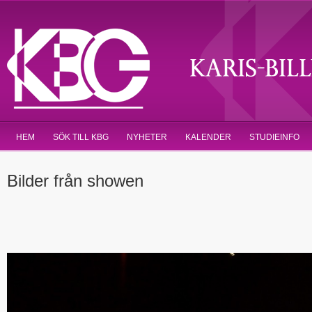
HEM
SÖK TILL KBG
NYHETER
KALENDER
STUDIEINFO
Bilder från showen