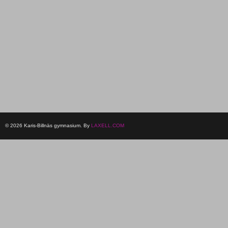
© 2026 Karis-Billnäs gymnasium. By
LAXELL.COM