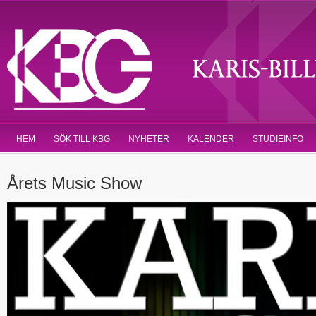
HEM
SÖK TILL KBG
NYHETER
KALENDER
STUDIEINFO
Årets Music Show