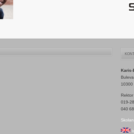
KONT
Karis
Buleva
10300 
Rektor
019-2
040 68
Skolan
I