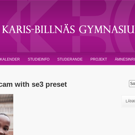
KALENDER
STUDIEINFO
STUDERANDE
PROJEKT
ÄMNESINR
am with se3 preset
LÄN