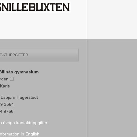
AKTUPPGIFTER
-Billnäs gymnasium
rden 11
Karis
 Esbjörn Hägerstedt
89 3564
4 9766
s övriga kontaktuppgifter
nformation in English