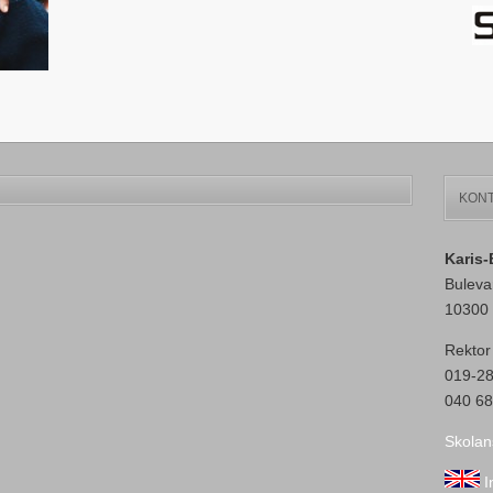
KONT
Karis
Buleva
10300 
Rektor
019-2
040 68
Skolan
I