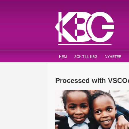
HEM
SÖK TILL KBG
NYHETER
Processed with VSCOc