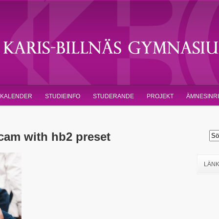
KALENDER
STUDIEINFO
STUDERANDE
PROJEKT
ÄMNESINR
am with hb2 preset
LÄN