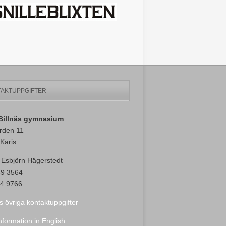
AKTUPPGIFTER
-Billnäs gymnasium
rden 11
Karis
 Esbjörn Hägerstedt
89 3564
4 9766
s övriga kontaktuppgifter
nformation in English