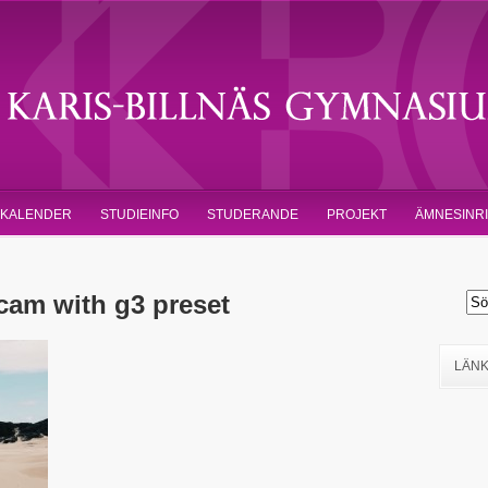
KALENDER
STUDIEINFO
STUDERANDE
PROJEKT
ÄMNESINR
am with g3 preset
LÄN