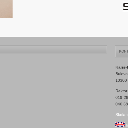
KONT
Karis
Buleva
10300 
Rektor
019-2
040 68
Skolan
I