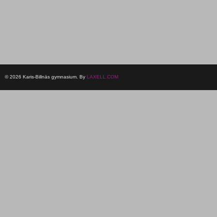
© 2026 Karis-Billnäs gymnasium. By
LAXELL.COM