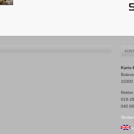
KONT
Karis
Buleva
10300 
Rektor
019-2
040 68
Skolan
I