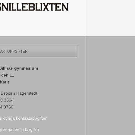
AKTUPPGIFTER
-Billnäs gymnasium
rden 11
Karis
 Esbjörn Hägerstedt
89 3564
4 9766
s övriga kontaktuppgifter
nformation in English