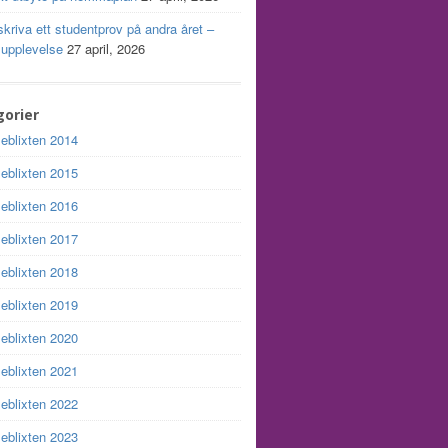
skriva ett studentprov på andra året –
 upplevelse
27 april, 2026
orier
leblixten 2014
leblixten 2015
leblixten 2016
leblixten 2017
leblixten 2018
leblixten 2019
leblixten 2020
leblixten 2021
leblixten 2022
leblixten 2023