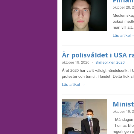
oktober 28, 
Medlemskapet
också medför
man vill at
Läs artikel
Är polisvåldet i USA 
oktober 19, 2020
-
Snilleblixten 2020
Året 2020 har varit väldigt händelserikt i
protester och tumult i landet. Detta fick
Läs artikel →
Minist
oktober 19, 
Måndagen de
Thomas Blom
regeringen 