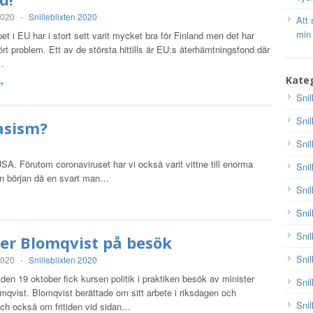
2020
-
Snilleblixten 2020
Att 
min
 i EU har i stort sett varit mycket bra för Finland men det har
t problem. Ett av de största hittills är EU:s återhämtningsfond där
t…
Kateg
 →
Snil
Snil
rasism?
Snil
 USA. Förutom coronaviruset har vi också varit vittne till enorma
Snil
 sin början då en svart man…
Snil
Snil
Snil
er Blomqvist på besök
Snil
2020
-
Snilleblixten 2020
n 19 oktober fick kursen politik i praktiken besök av minister
Snil
qvist. Blomqvist berättade om sitt arbete i riksdagen och
Snil
och också om fritiden vid sidan…