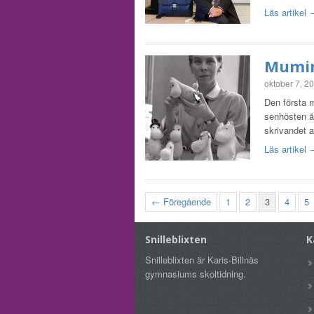
Läs artikel
Mumint
oktober 7, 2
Den första 
senhösten år
skrivandet a
Läs artikel
← Föregående
1
2
3
4
5
Snilleblixten
K
Snilleblixten är Karis-Billnäs
gymnasiums skoltidning.