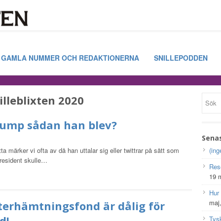
GAMLA NUMMER OCH REDAKTIONERNA
SNILLEPODDEN
illeblixten 2020
rump sådan han blev?
Sena
a märker vi ofta av då han uttalar sig eller twittrar på sätt som
(ing
president skulle…
Res
19 
Hur
maj
terhämtningsfond är dålig för
d!
Tys