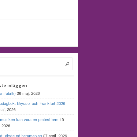
ste inläggen
en rubrik)
26 maj, 2026
edagbok: Bryssel och Frankfurt 2026
maj, 2026
 musiken kan vara en protestform
19
, 2026
kt utbyte på hemmaplan
27 april, 2026