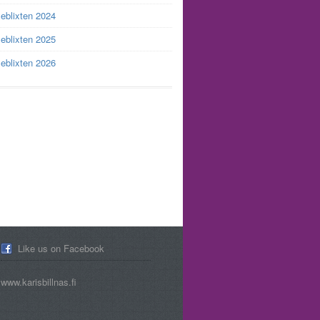
leblixten 2024
leblixten 2025
leblixten 2026
Like us on Facebook
www.karisbillnas.fi