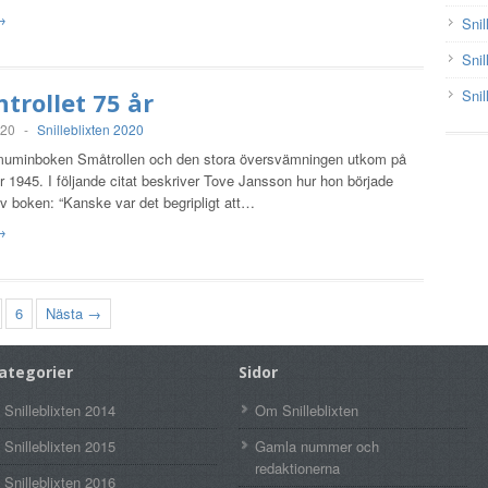
 →
Snil
Snil
Snil
rollet 75 år
020
-
Snilleblixten 2020
muminboken Småtrollen och den stora översvämningen utkom på
 1945. I följande citat beskriver Tove Jansson hur hon började
v boken: “Kanske var det begripligt att…
 →
6
Nästa →
ategorier
Sidor
Snilleblixten 2014
Om Snilleblixten
Snilleblixten 2015
Gamla nummer och
redaktionerna
Snilleblixten 2016