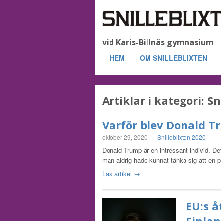
vid Karis-Billnäs gymnasium
HEM
OM SNILLEBLIXTEN
Artiklar i kategori:
Sn
Varför blev Donald T
oktober 29, 2020
-
Snilleblixten 2020
Donald Trump är en intressant individ. Dett
man aldrig hade kunnat tänka sig att en 
Läs artikel →
EU:s å
Finlan