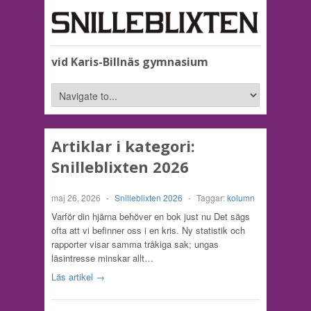
vid Karis-Billnäs gymnasium
Artiklar i kategori:
Snilleblixten 2026
maj 26, 2026
-
Snilleblixten 2026
-
Taggar:
kolumn
Varför din hjärna behöver en bok just nu Det sägs
ofta att vi befinner oss i en kris. Ny statistik och
rapporter visar samma tråkiga sak; ungas
läsintresse minskar allt…
Läs artikel →