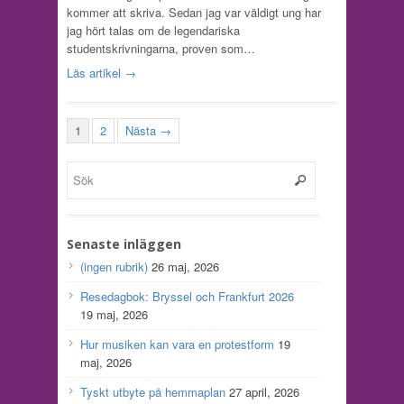
kommer att skriva. Sedan jag var väldigt ung har
jag hört talas om de legendariska
studentskrivningarna, proven som…
Läs artikel →
1
2
Nästa →
Senaste inläggen
(ingen rubrik)
26 maj, 2026
Resedagbok: Bryssel och Frankfurt 2026
19 maj, 2026
Hur musiken kan vara en protestform
19
maj, 2026
Tyskt utbyte på hemmaplan
27 april, 2026