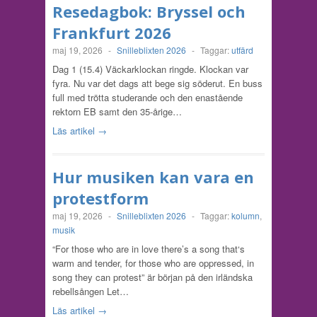
Resedagbok: Bryssel och
Frankfurt 2026
maj 19, 2026
-
Snilleblixten 2026
-
Taggar:
utfärd
Dag 1 (15.4) Väckarklockan ringde. Klockan var
fyra. Nu var det dags att bege sig söderut. En buss
full med trötta studerande och den enastående
rektorn EB samt den 35-årige…
Läs artikel →
Hur musiken kan vara en
protestform
maj 19, 2026
-
Snilleblixten 2026
-
Taggar:
kolumn
,
musik
“For those who are in love there’s a song that‘s
warm and tender, for those who are oppressed, in
song they can protest” är början på den irländska
rebellsången Let…
Läs artikel →