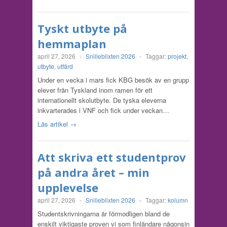
Tyskt utbyte på
hemmaplan
april 27, 2026
-
Snilleblixten 2026
-
Taggar:
projekt
,
utbyte
,
utfärd
Under en vecka i mars fick KBG besök av en grupp
elever från Tyskland inom ramen för ett
internationellt skolutbyte. De tyska eleverna
inkvarterades i VNF och fick under veckan…
Läs artikel →
Att skriva ett studentprov
på andra året – min
upplevelse
april 27, 2026
-
Snilleblixten 2026
-
Taggar:
kolumn
Studentskrivningarna är förmodligen bland de
enskilt viktigaste proven vi som finländare någonsin