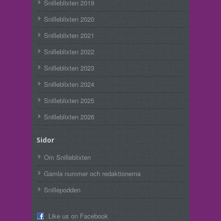
Snilleblixten 2019
Snilleblixten 2020
Snilleblixten 2021
Snilleblixten 2022
Snilleblixten 2023
Snilleblixten 2024
Snilleblixten 2025
Snilleblixten 2026
Sidor
Om Snilleblixten
Gamla nummer och redaktionerna
Snillepodden
Like us on Facebook