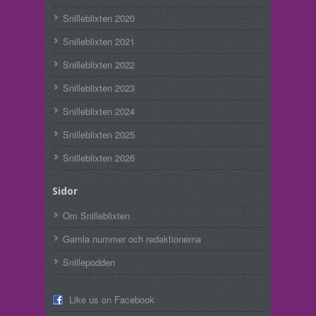
Snilleblixten 2020
Snilleblixten 2021
Snilleblixten 2022
Snilleblixten 2023
Snilleblixten 2024
Snilleblixten 2025
Snilleblixten 2026
Sidor
Om Snilleblixten
Gamla nummer och redaktionerna
Snillepodden
Like us on Facebook