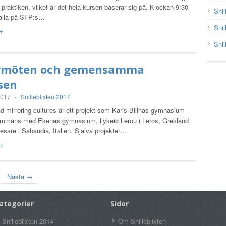
i praktiken, vilket är det hela kursen baserar sig på. Klockan 9:30
Snil
i alla på SFP:s…
Snil
 →
Snil
rmöten och gemensamma
sen
2017
-
Snilleblixten 2017
 mirroring cultures är ett projekt som Karis-Billnäs gymnasium
llsammans med Ekenäs gymnasium, Lykeio Lerou i Leros, Grekland
esare i Sabaudia, Italien. Själva projektet…
 →
Nästa →
ategorier
Sidor
Snilleblixten 2014
Om Snilleblixten