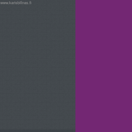
www.karisbillnas.fi