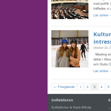
med politik 
träffades v
Läs artikel
Kultu
intres
oktober 23, 
Meeting and
deltar i ti
och Giulio C
Läs artikel
← Föregående
1
2
3
4
5
Snilleblixten
K
Snilleblixten är Karis-Billnäs