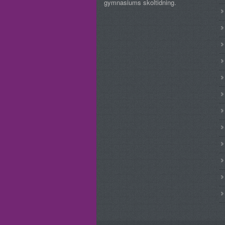
gymnasiums skoltidning.