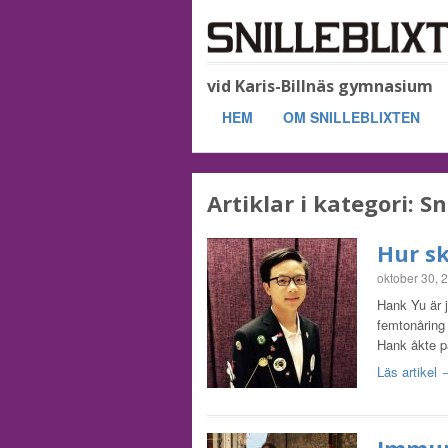
vid Karis-Billnäs gymnasium
HEM
OM SNILLEBLIXTEN
Artiklar i kategori:
Sn
Hur s
oktober 30, 
Hank Yu är 
femtonåring 
Hank åkte 
Läs artikel