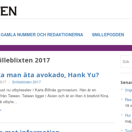
GAMLA NUMMER OCH REDAKTIONERNA
SNILLEPODDEN
illeblixten 2017
ka man äta avokado, Hank Yu?
2017
-
Snilleblixten 2017
Sena
just nu utbyteselev i Karis-Billnäs gymnasium. Han är en
(ing
från Taiwan. Taiwan ligger i Asien och är en liten ö bredvid Kina.
Res
på utbyte…
19 
 →
Hur
maj
Tys