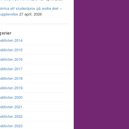
skriva ett studentprov på andra året –
 upplevelse
27 april, 2026
orier
leblixten 2014
leblixten 2015
leblixten 2016
leblixten 2017
leblixten 2018
leblixten 2019
leblixten 2020
leblixten 2021
leblixten 2022
leblixten 2023