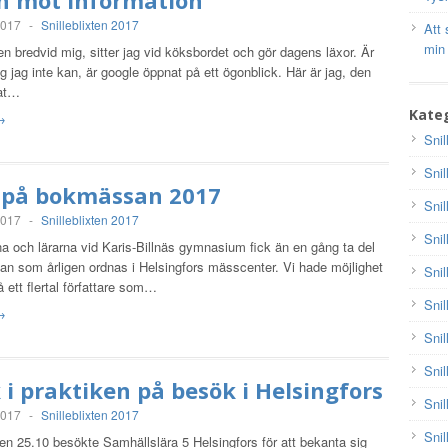
 mot information
2017
-
Snilleblixten 2017
Att 
min
n bredvid mig, sitter jag vid köksbordet och gör dagens läxor. Är
g jag inte kan, är google öppnat på ett ögonblick. Här är jag, den
at…
Kateg
 →
Snil
Snil
t på bokmässan 2017
Snil
2017
-
Snilleblixten 2017
Snil
a och lärarna vid Karis-Billnäs gymnasium fick än en gång ta del
n som årligen ordnas i Helsingfors mässcenter. Vi hade möjlighet
Snil
å ett flertal författare som…
Snil
 →
Snil
Snil
k i praktiken på besök i Helsingfors
Snil
2017
-
Snilleblixten 2017
Snil
n 25.10 besökte Samhällslära 5 Helsingfors för att bekanta sig