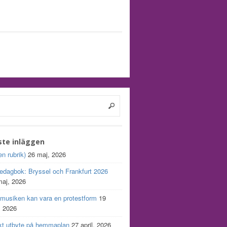
ste inläggen
en rubrik)
26 maj, 2026
edagbok: Bryssel och Frankfurt 2026
maj, 2026
 musiken kan vara en protestform
19
, 2026
kt utbyte på hemmaplan
27 april, 2026