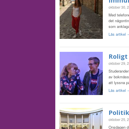
Immun
oktober 30, 
Med telefone
det någontin
som anklag
Läs artikel
Rolig
oktober 29, 
Studeranden
av bokmässa
att lyssna p
Läs artikel
Politi
oktober 25, 
Onsdagen de