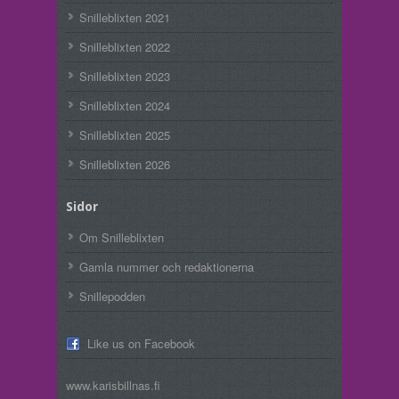
Snilleblixten 2021
Snilleblixten 2022
Snilleblixten 2023
Snilleblixten 2024
Snilleblixten 2025
Snilleblixten 2026
Sidor
Om Snilleblixten
Gamla nummer och redaktionerna
Snillepodden
Like us on Facebook
www.karisbillnas.fi