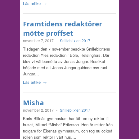
Läs artikel →
Framtidens redaktörer
mötte proffset
november 7, 2017
-
Snilleblixten 2017
Tisdagen den 7 november besökte Snilleblixtens
redaktion Yles redaktion i Böle, Helsingfors. Där
blev vi väl bemötta av Jonas Jungar. Besöket
började med att Jonas Jungar guidade oss runt.
Jungar…
Läs artikel →
Misha
november 2, 2017
-
Snilleblixten 2017
Karis-Billnäs gymnasium har fått en ny rektor till
huset, Mikael “Misha” Eriksson. Han är rektor från
tidigare för Ekenäs gymnasium, och tog nu också
rollen som rektor i vårt hus….