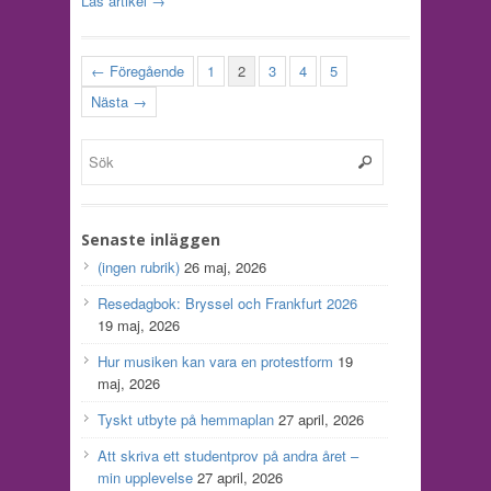
Läs artikel →
← Föregående
1
2
3
4
5
Nästa →
Senaste inläggen
(ingen rubrik)
26 maj, 2026
Resedagbok: Bryssel och Frankfurt 2026
19 maj, 2026
Hur musiken kan vara en protestform
19
maj, 2026
Tyskt utbyte på hemmaplan
27 april, 2026
Att skriva ett studentprov på andra året –
min upplevelse
27 april, 2026