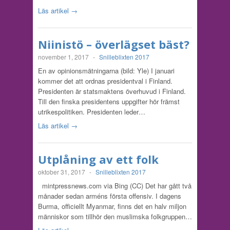
Läs artikel →
Niinistö – överlägset bäst?
november 1, 2017
-
Snilleblixten 2017
En av opinionsmätningarna (bild: Yle) I januari
kommer det att ordnas presidentval i Finland.
Presidenten är statsmaktens överhuvud i Finland.
Till den finska presidentens uppgifter hör främst
utrikespolitiken. Presidenten leder…
Läs artikel →
Utplåning av ett folk
oktober 31, 2017
-
Snilleblixten 2017
mintpressnews.com via Bing (CC) Det har gått två
månader sedan arméns första offensiv. I dagens
Burma, officiellt Myanmar, finns det en halv miljon
människor som tillhör den muslimska folkgruppen…